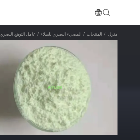
منزل
/
المنتجات
/
المضيء البصري للطلاء
/
عامل التوهج البصري OB/C.I. 184للوح