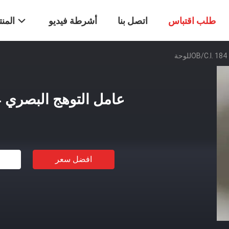
طلب اقتباس
اتصل بنا
أشرطة فيديو
المن
ة
عامل التوهج البصري OB/C.I. 184للوحة
افضل سعر