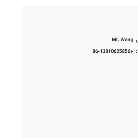
:
Mr. Wang
 :
+86-13810625856