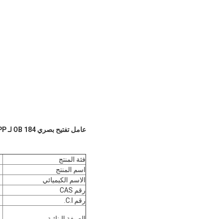
عامل تفتيح بصري OB 184 لـ PVC، PP رقم CAS 7128-64-5
فئة المنتج
اسم المنتج
الاسم الكيميائي
رقم CAS
رقم C.I.
الصيغة البنائية