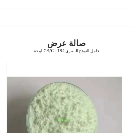
صالة عرض
عامل التوهج البصري OB/C.I. 184للوحة