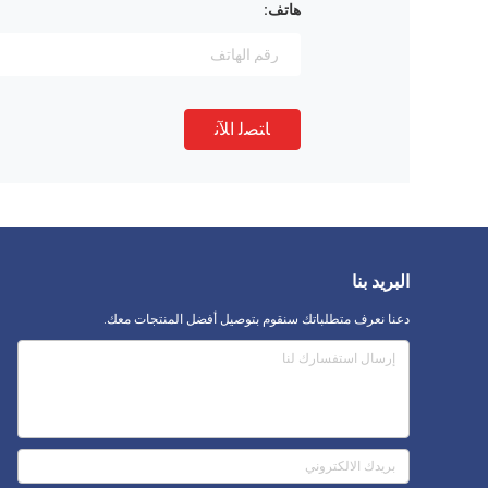
هاتف:
ﺎﺘﺼﻟ ﺍﻶﻧ
البريد بنا
دعنا نعرف متطلباتك سنقوم بتوصيل أفضل المنتجات معك.