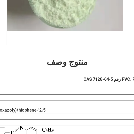
منتوج وصف
2،5'-Bis[2-(5-tert-buty l-2 benzoxazoly)thiophene