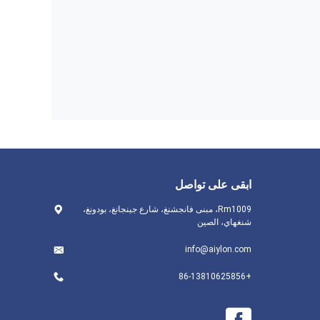
ابقى على تواصل
Rm1009، مبنى فانجشنغ، شارع جينجانغ، بودونغ،
شنغهاي، الصين
info@aiylon.com
+86-13810625856