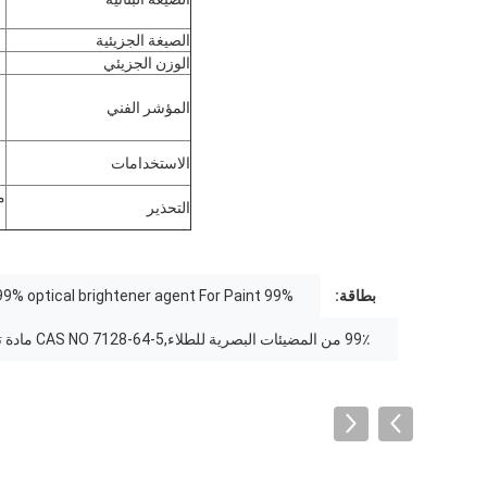
الصيغة الجزيئية
الوزن الجزيئي
المؤشر الفني
الاستخدامات
م
التحذير
بطاقة:
99% optical brightener for paint,CAS NO 7128-64-5 optical brightener for paint,99% optical brightener agent For Paint
99٪ من المضيئات البصرية للطلاء,CAS NO 7128-64-5 مادة تلميع بصرية للطلاء,99 ٪ مساحق ضوء بصري للطلاء