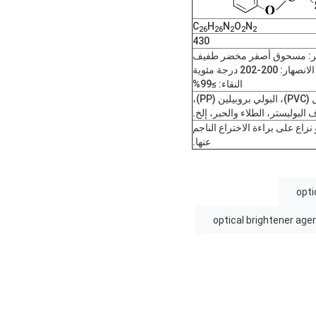
C
H
N
O
N
26
26
2
2
2
430
ر: مسحوق أصفر مخضر طفيف
: 200-202 درجة مئوية
النقاء: ≥99%
يستخدم بشكل رئيسي في تبييض المواد اللدائنية الحرارية، كلوريد البولي فينيل (PVC)، البولي بروبيلين (PP)،
ف البوليستر، الطلاء والحبر، إلخ.
زاع على براءة الاختراع الناجم
عنها.