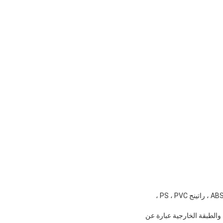
7. التطبيق: إنه قابل للتطبيق على نطاق واسع على البولي إيثيلين ، بولي بروبيلين ، بولي يوكسي ميثيل إن ، راتينج ABS ، راتينج PS ، PVC ،
ستيكي ، والطبقة الخارجية عبارة عن