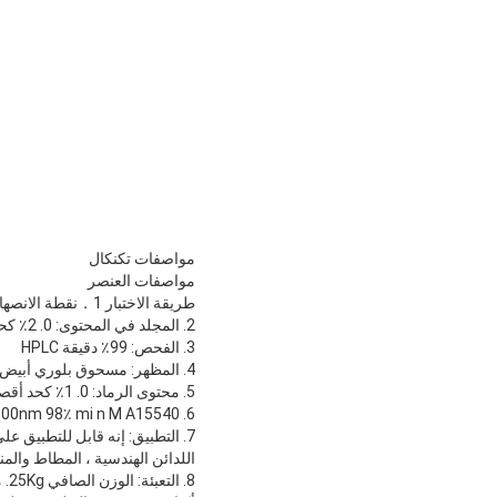
مواصفات تكنكال
مواصفات العنصر
طريقة الاختبار 1．نقطة الانصهار: 50 ~ 55 درجة مئوية A16385
2. المجلد في المحتوى: 0. 2٪ كحد أقصى M A15754
3. الفحص: 99٪ دقيقة HPLC
4. المظهر: مسحوق بلوري أبيض Eyeballing
5. محتوى الرماد: 0. 1٪ كحد أقصى
6. Li ght t ransmi ttance (10g / 100ml tol uene) 425nm 97٪ mi n 500nm 98٪ mi n M A15540
اللدائن الهندسية ، المطاط والمن
8.