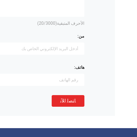
الأحرف المتبقية(
/3000)
20
من:
هاتف:
ﺎﺘﺼﻟ ﺍﻶﻧ