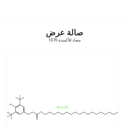
صالة عرض
مضاد للأكسدة 1076