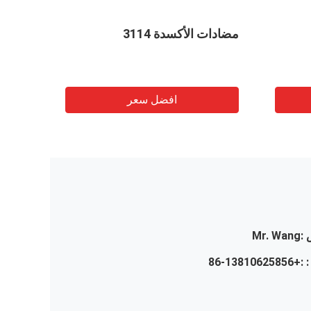
مضادات الأكسدة 3114
مضاد للأ
افضل سعر
:
Mr. Wang
 :
+86-13810625856