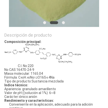
DEL
SITIO
PRIVACY
Descripción de producto
POLICY
Composición principal
:
C.I. No:220
No CAS:16470-24-9
Masa molecular: 1165.04
Fórmula: C
H.
No
O16S
.4Na
40
40
12
4
Tipo de producto:Sustancia mezclada
Indice técnico
:
Apariencia: granulado amarillento
Valor de pH ((solución al 1%): 6~8
Carácter iónico:anión
Rendimiento y características
:
Conveniente en la aplicación, adecuado para la adición