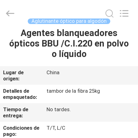
2025
AIYLON
COMPANY
LIMITED.
All
Aglutinante óptico para algodón
Rights
Reserved.
Agentes blanqueadores
EN
ópticos BBU /C.I.220 en polvo
CASA
o líquido
PRODUCTOS
Lugar de
China
origen:
LOS
VÍDEOS
Detalles de
tambor de la fibra 25kg
empaquetado:
Tiempo de
No tardes.
SOBRE
entrega:
NOSOTROS
Condiciones de
T/T, L/C
pago: