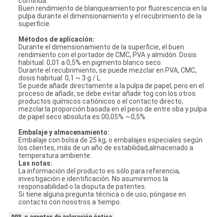
continua.
Buen rendimiento de blanqueamiento por fluorescencia en la
pulpa durante el dimensionamiento y el recubrimiento de la
superficie.
Métodos de aplicación:
Durante el dimensionamiento de la superficie, el buen
rendimiento con el portador de CMC, PVA y almidón. Dosis
habitual: 0,01 a 0,5% en pigmento blanco seco.
Durante el recubrimiento, se puede mezclar en PVA, CMC,
dosis habitual: 0,1 ~ 3 g / L.
Se puede añadir directamente a la pulpa de papel, pero en el
proceso de añadir, se debe evitar añadir tog con los otros
productos químicos catiónicos o el contacto directo,
mezclar.la proporción basada en el peso de entre oba y pulpa
de papel seco absoluta es 00,05% ∼0,5%.
Embalaje y almacenamiento
:
Embalaje con bolsa de 25 kg, o embalajes especiales según
los clientes, más de un año de estabilidad,almacenado a
temperatura ambiente.
Las notas
:
La información del producto es sólo para referencia,
investigación e identificación. No asumiremos la
responsabilidad o la disputa de patentes.
Si tiene alguna pregunta técnica o de uso, póngase en
contacto con nosotros a tiempo.
99% o agentes de aclaración óptica