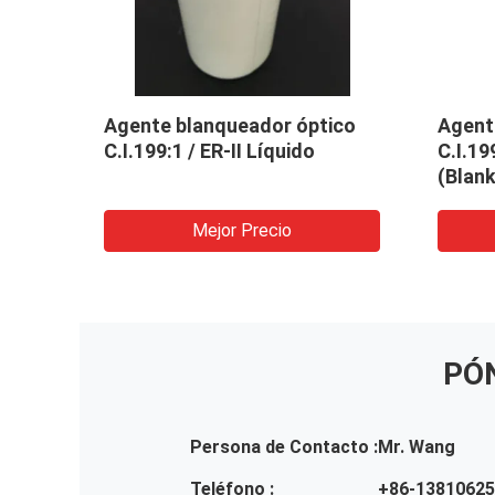
ico
Agente blanqueador óptico
Agente
C.I.199:1 / ER-II Líquido
C.I.19
(Blan
Mejor Precio
PÓ
Persona de Contacto :
Mr. Wang
Teléfono :
+86-1381062