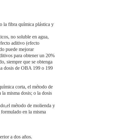
o la fibra química plástica y
icos, no soluble en agua,
fecto aditivo (efecto
ado puede mejorar
ditivos para obtener un 20%
ñido, siempre que se obtenga
 la dosis de OBA 199 o 199
química corta, el método de
la misma dosis; o la dosis
ado,el método de molienda y
o formulado en la misma
rior a dos años.