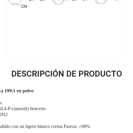
DESCRIPCIÓN DE PRODUCTO
ca 199:1 en polvo
s:
l,4-P-cianostil) benceno
16N2
 pálido con un ligero blanco crema Pureza: ≥98%
C