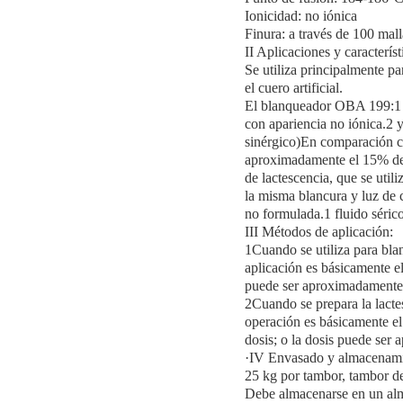
Ionicidad: no iónica
Finura: a través de 100 mall
II Aplicaciones y característ
Se utiliza principalmente par
el cuero artificial.
El blanqueador OBA 199:1 es
con apariencia no iónica.2 y
sinérgico)En comparación c
aproximadamente el 15% del
de lactescencia, que se util
la misma blancura y luz de
no formulada.1 fluido séric
III Métodos de aplicación:
1Cuando se utiliza para bla
aplicación es básicamente e
puede ser aproximadamente 
2Cuando se prepara la lact
operación es básicamente e
dosis; o la dosis puede se
·IV Envasado y almacenami
25 kg por tambor, tambor de 
Debe almacenarse en un alm