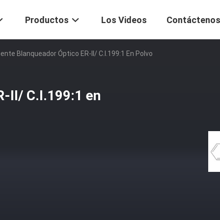
Productos
Los Videos
Contácteno
ente Blanqueador Óptico ER-II/ C.I.199:1 En Polvo
II/ C.I.199:1 en