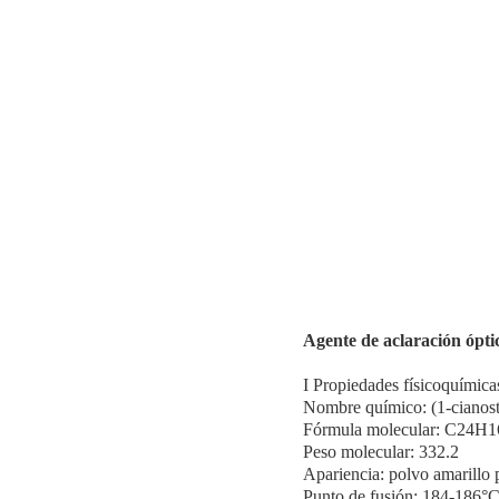
Agente de aclaración ópti
I Propiedades físicoquímica
Nombre químico: (1-cianosti
Fórmula molecular: C24H
Peso molecular: 332.2
Apariencia: polvo amarillo
Punto de fusión: 184-186°