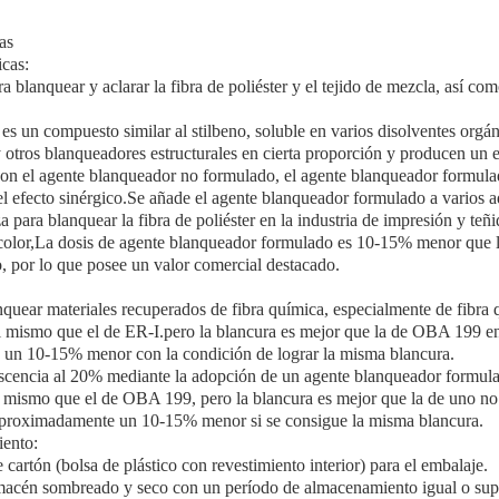
as
icas:
a blanquear y aclarar la fibra de poliéster y el tejido de mezcla, así com
 un compuesto similar al stilbeno, soluble en varios disolventes orgán
 otros blanqueadores estructurales en cierta proporción y producen un e
on el agente blanqueador no formulado, el agente blanqueador formul
 efecto sinérgico.Se añade el agente blanqueador formulado a varios a
iza para blanquear la fibra de poliéster en la industria de impresión y te
 color,La dosis de agente blanqueador formulado es 10-15% menor que
o, por lo que posee un valor comercial destacado.
nquear materiales recuperados de fibra química, especialmente de fibra 
l mismo que el de ER-I.pero la blancura es mejor que la de OBA 199 en 
un 10-15% menor con la condición de lograr la misma blancura.
escencia al 20% mediante la adopción de un agente blanqueador formul
l mismo que el de OBA 199, pero la blancura es mejor que la de uno n
r aproximadamente un 10-15% menor si se consigue la misma blancura.
ento:
cartón (bolsa de plástico con revestimiento interior) para el embalaje.
acén sombreado y seco con un período de almacenamiento igual o supe