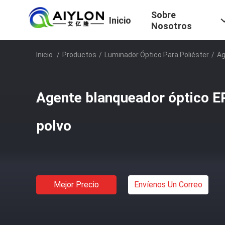
Sobre
Inicio
Nosotros
Inicio
/
Productos
/
Luminador Óptico Para Poliéster
/
Ag
Agente blanqueador óptico ER-
polvo
Mejor Precio
Envíenos Un Correo