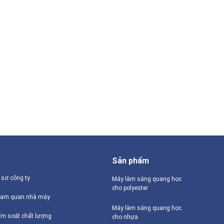
ề
Sản phẩm
 sơ công ty
Máy làm sáng quang học
cho polyester
am quan nhà máy
Máy làm sáng quang học
ểm soát chất lượng
cho nhựa