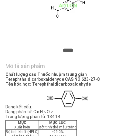
ĐẶT
GIÁ
SƠ
ĐỒ
TRANG
WEB
Mô tả sản phẩm
Chất lượng cao Thuốc nhuộm trung gian
PRIVACY
Terephthaldicarboxaldehyde CAS NO 623-27-8
Tên hóa học: Terephthaldicarboxaldehyde
POLICY
Dạng kết cấu:
Dạng phân tử: C
H
O
8
6
2
Trọng lượng phân tử: 134.14
MỤC
MỤC LỤC
Xuất hiện
Bột tinh thể màu trắng
Độ tinh khiết (HPLC)
≥99,0%