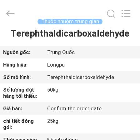
©
2018
-
2025
AIYLON
Thuốc nhuộm trung gian
COMPANY
LIMITED.
All
Terephthaldicarboxaldehyde
NHÀ
Rights
Reserved.
SẢN
Nguồn gốc:
Trung Quốc
PHẨM
Hàng hiệu:
Longpu
Số mô hình:
Terephthaldicarboxaldehyde
VIDEO
Số lượng đặt
50kg
hàng tối thiểu:
VỀ
Giá bán:
Confirm the order date
CHÚNG
chi tiết đóng
25kg
TÔI
gói:
Thời gian giao
Nhanh chóng