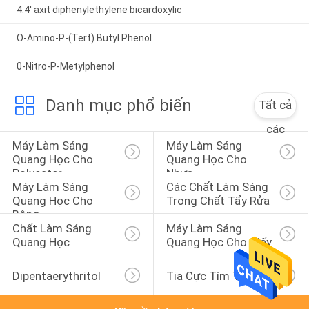
4.4' axit diphenylethylene bicardoxylic
O-Amino-P-(Tert) Butyl Phenol
0-Nitro-P-Metylphenol
Danh mục phổ biến
Tất cả
các
Máy Làm Sáng 
Máy Làm Sáng 
Quang Học Cho 
Quang Học Cho 
Polyester
Nhựa
Máy Làm Sáng 
Các Chất Làm Sáng 
Quang Học Cho 
Trong Chất Tẩy Rửa
Bông
Chất Làm Sáng 
Máy Làm Sáng 
Quang Học
Quang Học Cho Giấy
Dipentaerythritol
Tia Cực Tím Thấm