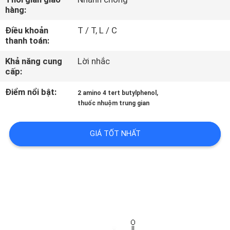
CHUYẾN
hàng:
THAM
Điều khoản
T / T, L / C
QUAN
thanh toán:
NHÀ
Khả năng cung
Lời nhắc
cấp:
MÁY
Điểm nổi bật:
,
2 amino 4 tert butylphenol
thuốc nhuộm trung gian
KIỂM
SOÁT
GIÁ TỐT NHẤT
CHẤT
LƯỢNG
YÊU
CẦU