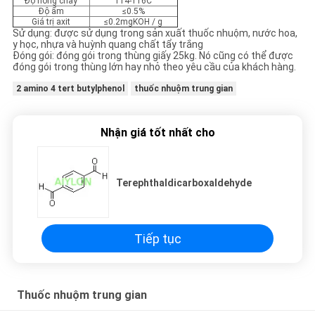
Độ nóng chảy
114-116C
Độ ẩm
≤0.5%
Giá trị axit
≤0.2mgKOH / g
Sử dụng: được sử dụng trong sản xuất thuốc nhuộm, nước hoa,
y học, nhựa và huỳnh quang chất tẩy trắng
Đóng gói: đóng gói trong thùng giấy 25kg. Nó cũng có thể được
đóng gói trong thùng lớn hay nhỏ theo yêu cầu của khách hàng.
2 amino 4 tert butylphenol
thuốc nhuộm trung gian
Nhận giá tốt nhất cho
Terephthaldicarboxaldehyde
Tiếp tục
Thuốc nhuộm trung gian