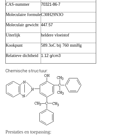
CAS-nummer
70321-86-7
Moleculaire formule
C30H29N3O
Moleculair gewicht
447.57
Uiterlijk
heldere vloeistof
Kookpunt
589.3oC bij 760 mmHg
Relatieve dichtheid
1.12 g/cm3
Chemische structuur:
Prestaties en toepassing: