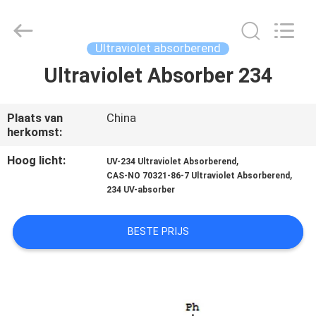
2026
AIYLON
COMPANY
LIMITED.
All
Ultraviolet absorberend
Rights
Reserved.
Ultraviolet Absorber 234
THUIS
PRODUCTEN
Plaats van
China
herkomst:
VIDEO'S
Hoog licht:
,
UV-234 Ultraviolet Absorberend
,
CAS-NO 70321-86-7 Ultraviolet Absorberend
234 UV-absorber
OVER
ONS
BESTE PRIJS
FABRIEKSTOCHT