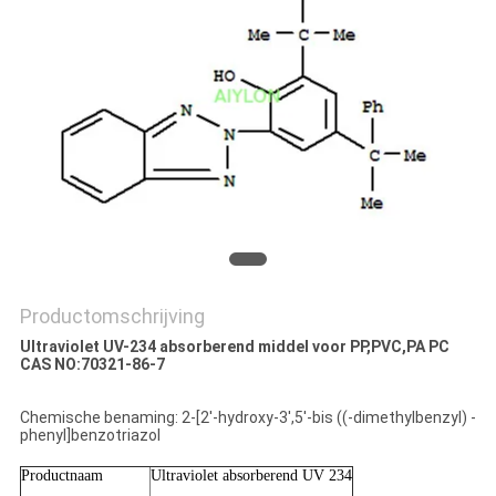
KWALITEITSCONTROLE
VRAAG
EEN
OFFERTE
SITEMAP
PRIVACY
Productomschrijving
POLICY
Ultraviolet UV-234 absorberend middel voor PP,PVC,PA PC
CAS NO:70321-86-7
Chemische benaming: 2-[2'-hydroxy-3',5'-bis ((-dimethylbenzyl) -
phenyl]benzotriazol
Productnaam
Ultraviolet absorberend UV 234