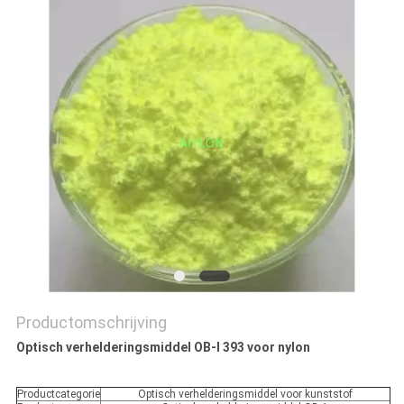
KWALITEITSCONTROLE
VRAAG
EEN
OFFERTE
SITEMAP
PRIVACY
POLICY
Productomschrijving
Optisch verhelderingsmiddel OB-I 393 voor nylon
Productcategorie
Optisch verhelderingsmiddel voor kunststof