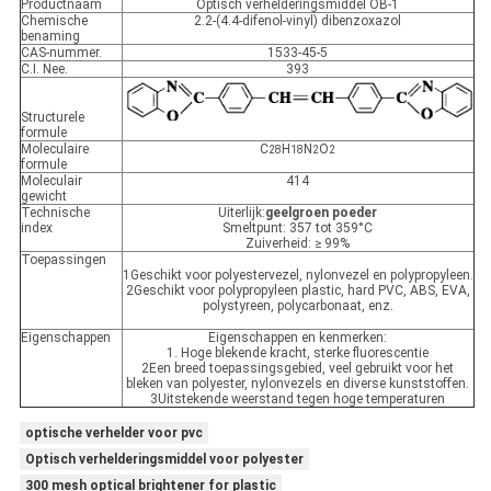
Productnaam
Optisch verhelderingsmiddel OB-1
Chemische
2.2-(4.4-difenol-vinyl) dibenzoxazol
benaming
CAS-nummer.
1533-45-5
C.I. Nee.
393
Structurele
formule
Moleculaire
C
H
N
O
28
18
2
2
formule
Moleculair
414
gewicht
Technische
Uiterlijk:
geelgroen poeder
index
Smeltpunt: 357 tot 359°C
Zuiverheid: ≥ 99%
Toepassingen
1Geschikt voor polyestervezel, nylonvezel en polypropyleen.
2Geschikt voor polypropyleen plastic, hard PVC, ABS, EVA,
polystyreen, polycarbonaat, enz.
Eigenschappen
Eigenschappen en kenmerken:
1. Hoge blekende kracht, sterke fluorescentie
2Een breed toepassingsgebied, veel gebruikt voor het
bleken van polyester, nylonvezels en diverse kunststoffen.
3Uitstekende weerstand tegen hoge temperaturen
optische verhelder voor pvc
Optisch verhelderingsmiddel voor polyester
300 mesh optical brightener for plastic