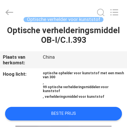
2026
AIYLON
COMPANY
LIMITED.
All
Optische verhelder voor kunststof
Rights
Reserved.
Optische verhelderingsmiddel
THUIS
OB-I/C.I.393
PRODUCTEN
Plaats van
China
herkomst:
VIDEO'S
Hoog licht:
optische ophelder voor kunststof met een mesh
van 300
,
OVER
99 optische verhelderingsmiddelen voor
kunststof
ONS
,
verhelderingsmiddel voor kunststof
FABRIEKSTOCHT
BESTE PRIJS