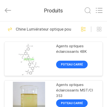
-
2026
AIYLON
Produits
COMPANY
LIMITED.
All
Rights
Reserved.
À
7
Chine Lumiérateur optique pour le coton
LA
Éclaircissant
MAISON
optique pour le
Agents optiques
éclaircissants 4BK
polyester
PRODUITS
POTEAU CARRÉ
VIDÉOS
5
Éclairant optique
Agents optiques
À
éclaircissants MST/CI
PROPOS
pour le plastique
353
DE
POTEAU CARRÉ