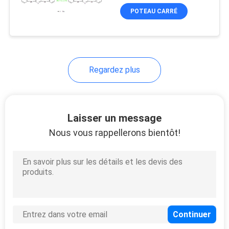
DEVIS
POTEAU CARRÉ
PLAN
3
DU
Agents optiques
SITE
Regardez plus
d'éclaircissement
PRIVACY
POLICY
Laisser un message
Nous vous rappellerons bientôt!
3
Appareils
d'éclaircissement
optique pour le