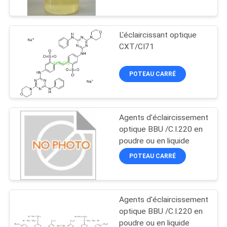
NOUS
L'éclaircissant optique
VISITE
5
CXT/CI71
DE
Lumiérateur optique
L'USINE
POTEAU CARRÉ
pour le coton
CONTRÔLE
Agents d'éclaircissement
DE
optique BBU /C.I.220 en
LA
poudre ou en liquide
2
QUALITÉ
POTEAU CARRÉ
Lumifiants dans les
DEMANDEZ
détergents à linge
Agents d'éclaircissement
UN
optique BBU /C.I.220 en
poudre ou en liquide