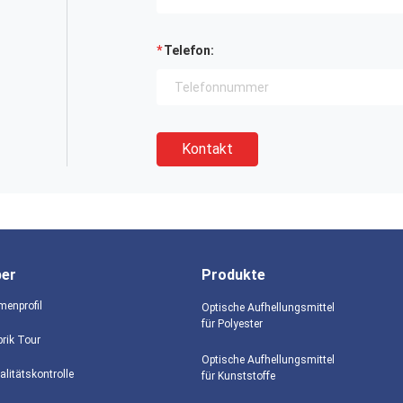
Telefon:
Kontakt
ber
Produkte
menprofil
Optische Aufhellungsmittel
für Polyester
brik Tour
Optische Aufhellungsmittel
alitätskontrolle
für Kunststoffe