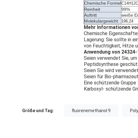
Chemische Formel
C14H12
Reinheit
99%
Auftritt
weiße E
Molekulargewicht
196,24
Mehr Informationen vo
Chemische Eigenschaften,
Lagerung: Sie sollte in 
von Feuchtigkeit, Hitze u
Anwendung von 24324-
Seien verwendet Sie, um 
Peptidsynthese geschüt
Seien Sie wird verwendet
Seien für Bio-pharmazeut
Eine schützende Gruppe f
Karboxyl- schützende Gr
Größe und Tag:
fluorenemethanol 9
Pol