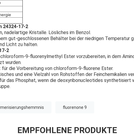
O
nergie
n 24324-17-2
 nadelartige Kristalle. Lösliches im Benzol.
einem gut-geschlossenen Behälter bei der niedrigen Temperatur
nd Licht zu halten.
17-2
chloroform-9-fluorenylmethyl Ester vorzubereiten, in dem Amin
zt wurden.
 für die Vorbereitung von chloroform-9-fluorene Ester.
isches und eine Vielzahl von Rohstoffen der Feinchemikalien ve
ür das Phosphat, wenn die deoxyribonucleotides synthetisiert 
uppe.
ymerisierungshemmnis
fluorenone 9
EMPFOHLENE PRODUKTE