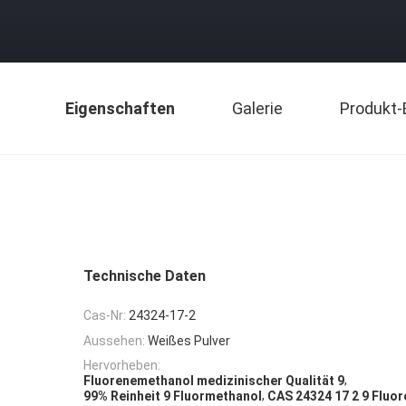
Eigenschaften
Galerie
Produkt-
Technische Daten
Cas-Nr:
24324-17-2
Aussehen:
Weißes Pulver
Hervorheben:
,
Fluorenemethanol medizinischer Qualität 9
,
99% Reinheit 9 Fluormethanol
CAS 24324 17 2 9 Fluo