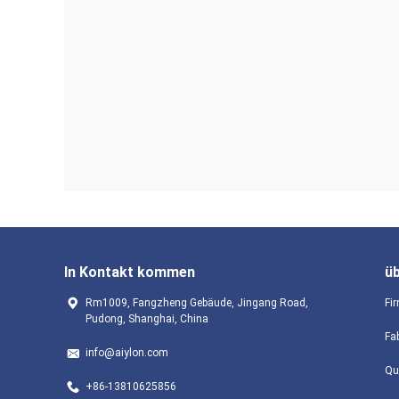
In Kontakt kommen
ü
Rm1009, Fangzheng Gebäude, Jingang Road,
Fir
Pudong, Shanghai, China
Fa
info@aiylon.com
Qu
+86-13810625856