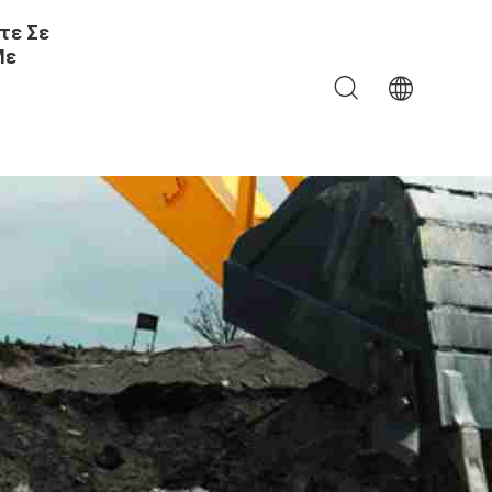
τε Σε
Με