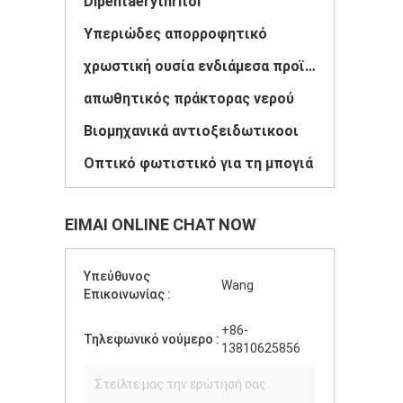
Dipentaerythritol
Υπεριώδες απορροφητικό
χρωστική ουσία ενδιάμεσα προϊόντα
απωθητικός πράκτορας νερού
Βιομηχανικά αντιοξειδωτικοοι
Οπτικό φωτιστικό για τη μπογιά
ΕΊΜΑΙ ONLINE CHAT NOW
Υπεύθυνος
Wang
Επικοινωνίας :
+86-
Τηλεφωνικό νούμερο :
13810625856