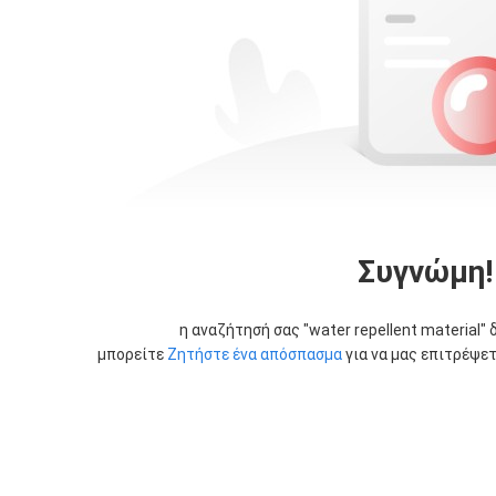
Συγνώμη!
η αναζήτησή σας "
water repellent material
" 
μπορείτε
Ζητήστε ένα απόσπασμα
για να μας επιτρέψετ