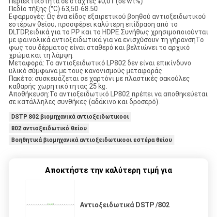
Περιεκτικότητα σε στάχτες ¥0,01 (σε wt%)
Πεδίο τήξης (°C) 63,50-68.50
Εφαρμογές: Ως ένα είδος εξαιρετικού βοηθού αντιοξειδωτικού
εστέρων θείου, προσφέρει καλύτερη επίδραση από το
DLTDP,ειδικά για το PP και το HDPE.Συνήθως χρησιμοποιούνται
με φαινολικά αντιοξειδωτικά για να ενισχύσουν τη γήρανσηΤο
φως του δέρματος είναι σταθερό και βελτιώνει το αρχικό
χρώμα και τη λάμψη.
Μεταφορά: Το αντιοξειδωτικό LP802 δεν είναι επικίνδυνο
υλικό σύμφωνα με τους κανονισμούς μεταφοράς.
Πακέτο: συσκευάζεται σε χαρτόνι με πλαστικές σακούλες
καθαρής χωρητικότητας 25 kg.
Αποθήκευση:Το αντιοξειδωτικό LP802 πρέπει να αποθηκεύεται
σε κατάλληλες συνθήκες (αδάκινο και δροσερό).
DSTP 802 βιομηχανικά αντιοξειδωτικοοι
802 αντιοξειδωτικό θείου
Βοηθητικά βιομηχανικά αντιοξειδωτικοοι εστέρα θείου
Αποκτήστε την καλύτερη τιμή για
Αντιοξειδωτικά DSTP /802