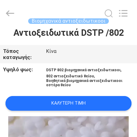
2025
AIYLON
COMPANY
LIMITED.
All
Βιομηχανικά αντιοξειδωτικοοι
Rights
Reserved.
Αντιοξειδωτικά DSTP /802
ΣΠΊΤΙ
ΠΡΟΪΌΝΤΑ
Τόπος
Κίνα
καταγωγής:
ΒΊΝΤΕΟ
Υψηλό φως:
,
DSTP 802 βιομηχανικά αντιοξειδωτικοοι
,
802 αντιοξειδωτικό θείου
Βοηθητικά βιομηχανικά αντιοξειδωτικοοι
εστέρα θείου
ΣΧΕΤΙΚΆ
ΜΕ
ΚΑΛΎΤΕΡΗ ΤΙΜΉ
ΕΜΆΣ
ΕΠΙΣΚΕΨΉ