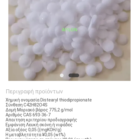
ΕΡΓΟΣΤΑΣΊΟΥ
ΈΛΕΓΧΟΣ
ΠΟΙΌΤΗΤΑΣ
ΖΗΤΉΣΤΕ
ΜΙΑ
ΠΡΟΣΦΟΡΆ
Περιγραφή προϊόντων
SITEMAP
Χημική ονομασία Distearyl thiodipropionate
Σύνθεση C42H82O4S
Δομή Μοριακό βάρος 775,2 g/mol
PRIVACY
Αριθμός CAS 693-36-7
Απαιτηση κριτηρίου προδιαγραφής
POLICY
Εμφάνιση Λευκή σκόνη ή νιφάδες
Αξία οξέος 0,05 ((mgKOH/g)
Η μεταβλητότητα ¥0,05 (wt%)