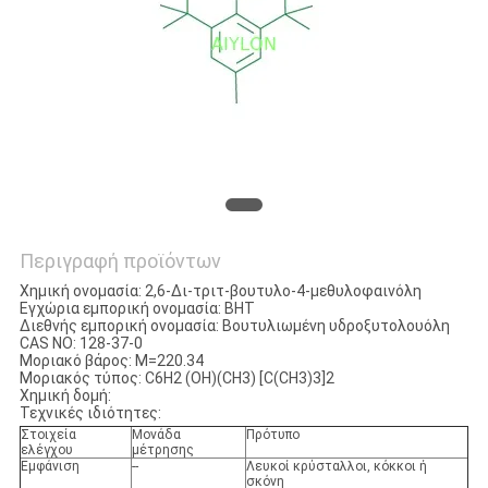
ΕΡΓΟΣΤΑΣΊΟΥ
ΈΛΕΓΧΟΣ
ΠΟΙΌΤΗΤΑΣ
ΖΗΤΉΣΤΕ
ΜΙΑ
ΠΡΟΣΦΟΡΆ
Περιγραφή προϊόντων
Χημική ονομασία: 2,6-Δι-τριτ-βουτυλο-4-μεθυλοφαινόλη
Εγχώρια εμπορική ονομασία: BHT
Διεθνής εμπορική ονομασία: Βουτυλιωμένη υδροξυτολουόλη
SITEMAP
CAS NO: 128-37-0
Μοριακό βάρος: M=220.34
Μοριακός τύπος: C6H2 (OH)(CH3) [C(CH3)3]2
Χημική δομή:
PRIVACY
Τεχνικές ιδιότητες:
POLICY
Στοιχεία
Μονάδα
Πρότυπο
ελέγχου
μέτρησης
Εμφάνιση
--
Λευκοί κρύσταλλοι, κόκκοι ή
σκόνη