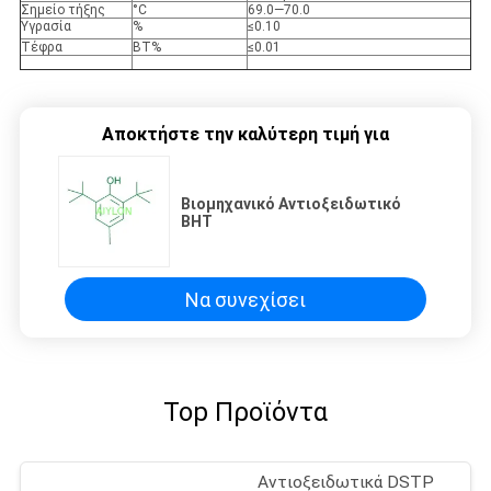
Σημείο τήξης
°C
69.0—70.0
Υγρασία
%
≤0.10
Τέφρα
ΒΤ%
≤0.01
Αποκτήστε την καλύτερη τιμή για
Βιομηχανικό Αντιοξειδωτικό
BHT
Να συνεχίσει
Top Προϊόντα
Αντιοξειδωτικά DSTP