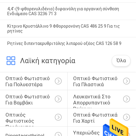
4,4'-(9-φθορενυλιδένιο) διφαινόλη για οργανική σύνθεση
Ενδιάμεσο CAS 3236 71 3
Κίτρινο Κρυστάλλινο 9 Φθορορονόνη CAS 486 25 9 Για τις
ρητίνες
Ρητίνες διπενταερυθριτόλης λιπαρού οξέος CAS 126 58 9
Λαϊκή κατηγορία
Όλα
Οπτικό Φωτιστικό 
Οπτικό Φωτιστικό 
Για Πολυεστέρα
Για Πλαστικά
Οπτικό Φωτιστικό 
Λευκαντικά Στο 
Για Βαμβάκι
Απορρυπαντικό 
Ρούχων
Οπτικός 
Οπτικά Φωτιστικά 
Φωτιστικός 
Για Χαρτί
Παράγοντας
Υπεριώδες 
Dipentaerythritol