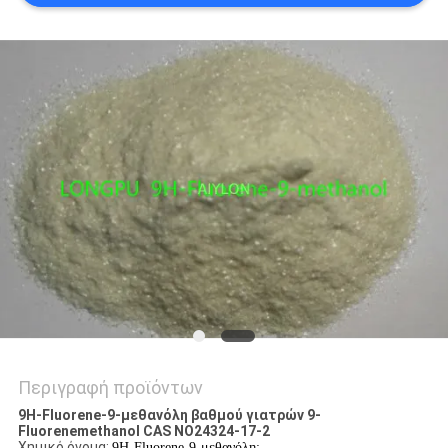
ΕΡΓΟΣΤΑΣΊΟΥ
ΈΛΕΓΧΟΣ
ΠΟΙΌΤΗΤΑΣ
ΖΗΤΉΣΤΕ
ΜΙΑ
ΠΡΟΣΦΟΡΆ
SITEMAP
PRIVACY
Περιγραφή προϊόντων
POLICY
9H-Fluorene-9-μεθανόλη βαθμού γιατρών 9-
Fluorenemethanol CAS NO24324-17-2
Χημικό όνομα:
9H-Fluorene-9-μεθανόλη: