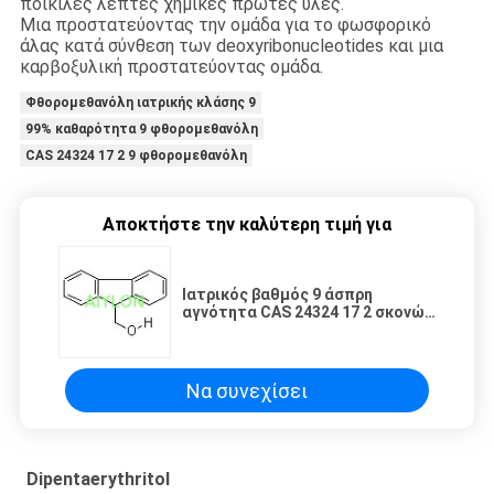
ποικίλες λεπτές χημικές πρώτες ύλες.
Μια προστατεύοντας την ομάδα για το φωσφορικό
άλας κατά σύνθεση των deoxyribonucleotides και μια
καρβοξυλική προστατεύοντας ομάδα.
Φθορομεθανόλη ιατρικής κλάσης 9
99% καθαρότητα 9 φθορομεθανόλη
CAS 24324 17 2 9 φθορομεθανόλη
Αποκτήστε την καλύτερη τιμή για
Ιατρικός βαθμός 9 άσπρη
αγνότητα CAS 24324 17 2 σκονών
99% Fluorenemethanol
Να συνεχίσει
Dipentaerythritol