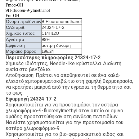
Fmoc-OH
9H-fluoren-9-ylmethanol
Fm-OH
Όνομα προϊόντων
9-Fluorenemethanol
CAS αριθ.
24324-17-2
Χημικός τύπος
C14H12O
Αγνότητα
99%
Εμφάνιση
άσπρη δύναμη
Μοριακό βάρος
196.24
Περισσότερες πληροφορίες 24324-17-2
Χημικές ιδιότητες, Needle-like κρύσταλλα. Διαλυτή
ουσία στο βενζόλιο.
Αποθήκευση: Πρέπει να αποθηκευτεί σε ένα καλά-
κλειστό εμπορευματοκιβώτιο στη χαμηλή θερμοκρασία,
να κρατήσει μακρυά από την υγρασία, τη θερμότητα και
το φως.
Εφαρμογή 24324-17-2
Χρησιμοποιείται για να προετοιμάσει τον εστέρα
χλωροφόρμιο-9-fluorenylmethyl στον οποίο οι αμινο
ομάδες προστατεύθηκαν στη σύνθεση πεπτιδίων.
Να είστε χρησιμοποιείται για την προετοιμασία του
εστέρα χλωροφόρμιο-9.
Χρησιμοποιείται για το βιο-φαρμακευτικό είδος και