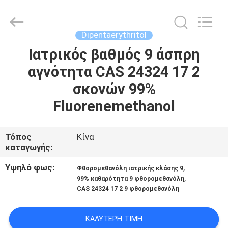
2025
AIYLON
COMPANY
LIMITED.
All
Dipentaerythritol
Rights
Reserved.
Ιατρικός βαθμός 9 άσπρη
ΣΠΊΤΙ
αγνότητα CAS 24324 17 2
ΠΡΟΪΌΝΤΑ
σκονών 99%
Fluorenemethanol
ΒΊΝΤΕΟ
Τόπος
Κίνα
καταγωγής:
ΣΧΕΤΙΚΆ
ΜΕ
Υψηλό φως:
,
Φθορομεθανόλη ιατρικής κλάσης 9
,
99% καθαρότητα 9 φθορομεθανόλη
ΕΜΆΣ
CAS 24324 17 2 9 φθορομεθανόλη
ΕΠΙΣΚΕΨΉ
ΚΑΛΎΤΕΡΗ ΤΙΜΉ