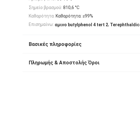
Σημείο βρασμού:
810,6 °C
Καθαρότητα:
Καθαρότητα: ≥99%
,
Επισημαίνω:
αμινο butylphenol 4 tert 2
Terephthaldi
Βασικές πληροφορίες
Πληρωμής & Αποστολής Όροι