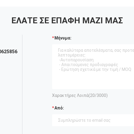
ΕΛΆΤΕ ΣΕ ΕΠΑΦΉ ΜΑΖΊ ΜΑΣ
Μήνυμα:
0625856
Χαρακτήρες Λοιπά(
20
/3000)
Από: