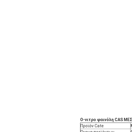
Ο-νιτρο φαινόλη CAS ΜΕ
Προϊόν Cate
Όνομα προϊόντων