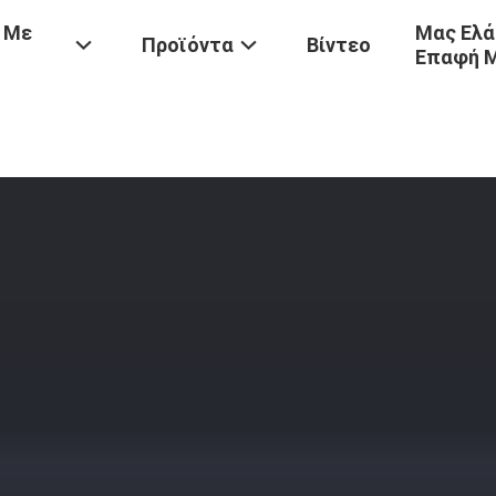
 Με
Μας Ελά
Προϊόντα
Βίντεο
Επαφή 
Προϊόντα
/
Ο-Νιτροφαινόλη