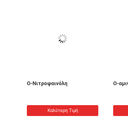
λη
Ο-Νιτροφαινόλη
Ο-αμι
Καλύτερη Τιμή