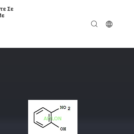
τε Σε
Με