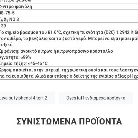
2-νιτρο φαινόλη
88-75-5
Γ
Χ
ΝΟ 3
6
5
139
Το σημείο βρασμού του 81.6°C, σχετική πυκνότητα (D20) 1.2942.It δ
τον αιθέρα, το βενζόλιο και το ζεστό νερό. Μπορεί να εξατμίσει μαζ
τοξικό.
Εμφάνιση: ανοικτό κίτρινο ή κιτρινοπράσινο κρύσταλλο
Αγνότητα: ≥99%
Σημείο τήξης: ≤45-46 °C
Χρησιμοποιείται στην ιατρική, τη χρωστική ουσία και τους λαστιχ
για τα ευαίσθητα υλικά και επίσης ο δείκτης της ενιαίας αξίας pH
μινο butylphenol 4 tert 2
Dyestuff ενδιάμεσα προϊόντα
ΣΥΝΙΣΤΏΜΕΝΑ ΠΡΟΪΌΝΤΑ