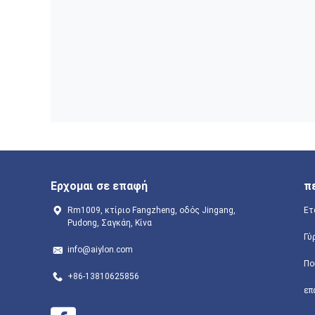
Ερχομαι σε επαφή
π
Rm1009, κτίριο Fangzheng, οδός Jingang,
Ετ
Pudong, Σαγκάη, Κίνα
Γύ
info@aiylon.com
Πο
+86-13810625856
επ