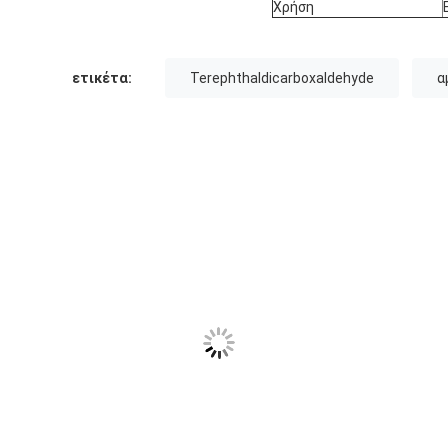
Χρήση
ετικέτα:
Terephthaldicarboxaldehyde
α