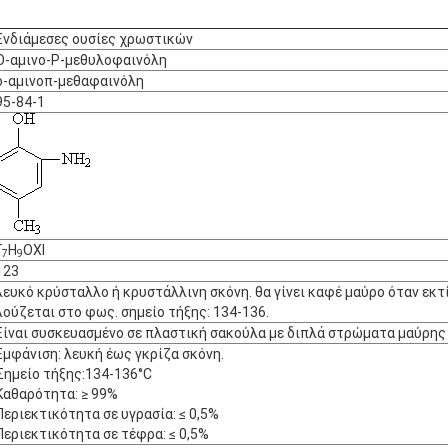
Ενδιάμεσες ουσίες χρωστικών
Ο-αμινο-P-μεθυλοφαινόλη
ο-αμινοπ-μεθαφαινόλη
95-84-1
Γ
H
ΟΧΙ
7
9
123
λευκό κρύσταλλο ή κρυστάλλινη σκόνη. θα γίνει καφέ μαύρο όταν εκτ
λούζεται στο φως. σημείο τήξης: 134-136.
Είναι συσκευασμένο σε πλαστική σακούλα με διπλά στρώματα μαύρης
Εμφάνιση: λευκή έως γκρίζα σκόνη.
Σημείο τήξης:134-136°C
Καθαρότητα: ≥ 99%
Περιεκτικότητα σε υγρασία: ≤ 0,5%
Περιεκτικότητα σε τέφρα: ≤ 0,5%