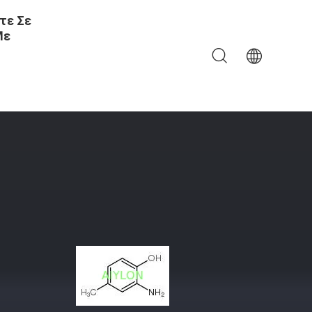
τε Σε
Με