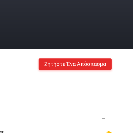
Ζητήστε Ένα Απόσπασμα
νη.