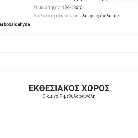
Σημείο τήξης:
134-136°C
Διαλυτότητα στο νερό:
ελαφρώς διαλυτός
carboxaldehyde
ΕΚΘΕΣΙΑΚΌΣ ΧΏΡΟΣ
Ο-αμινο-P-μεθυλοφαινόλη