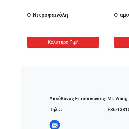
λη
Ο-Νιτροφαινόλη
Ο-αμι
Καλύτερη Τιμή
Υπεύθυνος Επικοινωνίας :
Mr. Wang
Τηλ.: :
+86-1381