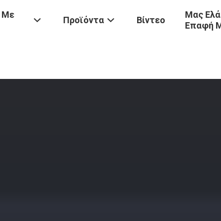
 Με
Μας Ελά
Προϊόντα
Βίντεο
Επαφή 
Προϊόντα
/
Ο-Αμινο-P-Μεθυλοφαινόλη