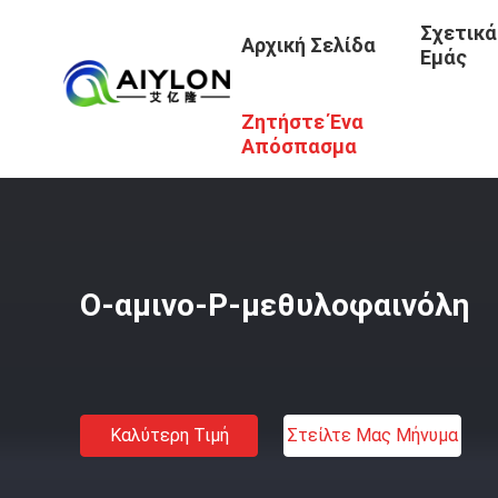
Σχετικά
Αρχική Σελίδα
Εμάς
Ζητήστε Ένα
Αρχική Σελίδα
/
Προϊόντα
/
Χρωστική Ουσία Ενδιάμεσα 
Απόσπασμα
Ο-αμινο-P-μεθυλοφαινόλη
Καλύτερη Τιμή
Στείλτε Μας Μήνυμα