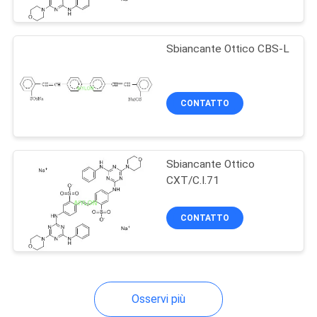
ALLA
FABBRICA
Sbiancante Ottico CBS-L
CONTROLLO
DELLA
CONTATTO
QUALITÀ
Sbiancante Ottico
CHIEDI
CXT/C.I.71
UN
PREVENTIVO
CONTATTO
MAPPA
DEL
Osservi più
SITO