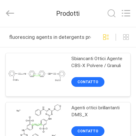
2026
AIYLON
COMPANY
Prodotti
LIMITED.
All
Rights
Reserved.
CASA.
fluorescing agents in detergents produzione online
PRODOTTI
Sbiancanti Ottici Agente
CBS-X Polvere / Granuli
VIDEO
CONTATTO
SU
DI
Agenti ottici brillantanti
NOI
DMS_X
VISITA
CONTATTO