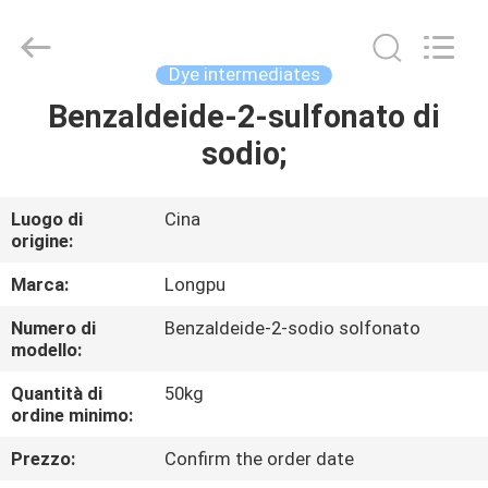
2026
AIYLON
COMPANY
LIMITED.
All
Dye intermediates
Rights
Reserved.
Benzaldeide-2-sulfonato di
CASA.
sodio;
PRODOTTI
Luogo di
Cina
origine:
VIDEO
Marca:
Longpu
SU
Numero di
Benzaldeide-2-sodio solfonato
modello:
DI
NOI
Quantità di
50kg
ordine minimo:
Prezzo:
Confirm the order date
VISITA