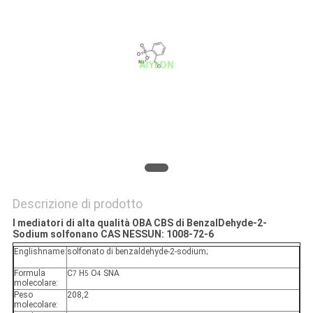
PRIVACY
POLICY
Descrizione di prodotto
I mediatori di alta qualità OBA CBS di BenzalDehyde-2-
Sodium solfonano CAS NESSUN: 1008-72-6
Englishname:
solfonato di benzaldehyde-2-sodium;
Formula
C
H
O
SNA
7
5
4
molecolare:
Peso
208,2
molecolare: