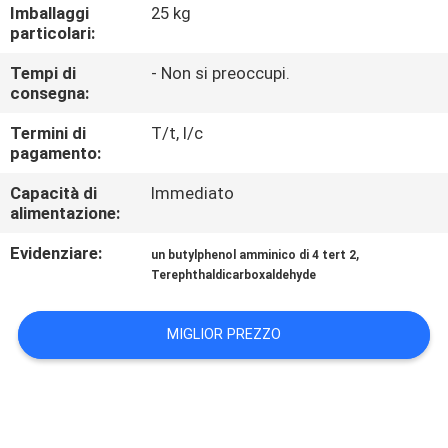
ALLA
Imballaggi
25 kg
particolari:
FABBRICA
Tempi di
- Non si preoccupi.
consegna:
CONTROLLO
Termini di
T/t, l/c
DELLA
pagamento:
QUALITÀ
Capacità di
Immediato
alimentazione:
CHIEDI
Evidenziare:
,
un butylphenol amminico di 4 tert 2
UN
Terephthaldicarboxaldehyde
PREVENTIVO
MIGLIOR PREZZO
MAPPA
DEL
SITO