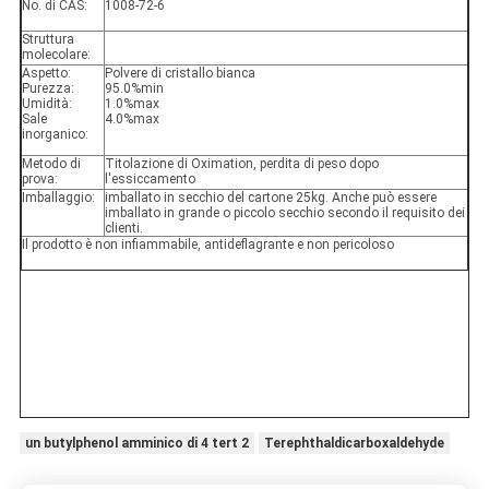
No. di CAS:
1008-72-6
Struttura
molecolare:
Aspetto:
Polvere di cristallo bianca
Purezza:
95.0%min
Umidità:
1.0%max
Sale
4.0%max
inorganico:
Metodo di
Titolazione di Oximation, perdita di peso dopo
prova:
l'essiccamento
Imballaggio:
imballato in secchio del cartone 25kg. Anche può essere
imballato in grande o piccolo secchio secondo il requisito dei
clienti.
Il prodotto è non infiammabile, antideflagrante e non pericoloso
un butylphenol amminico di 4 tert 2
Terephthaldicarboxaldehyde