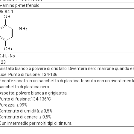
o-amino p-metfenolo
95-84-1
C
H
- No
7
9
123
cristallo bianco o polvere di cristallo. Diventerà nero marrone quando es
luce. Punto di fusione: 134-136.
È confezionato in un sacchetto di plastica tessuto con un rivestimento
sacchetto di plastica nero.
Aspetto: polvere bianca a grigiastra.
Punto di fusione:134-136°C
Purezza: ≥ 99%
Contenuto di umidità: ≤ 0,5%
Contenuto di cenere: ≤ 0,5%
È un intermedio per molti tipi di tintura.