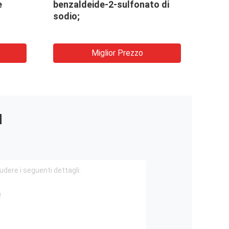
e
benzaldeide-2-sulfonato di
4.4' 
sodio;
bicar
Miglior Prezzo
I