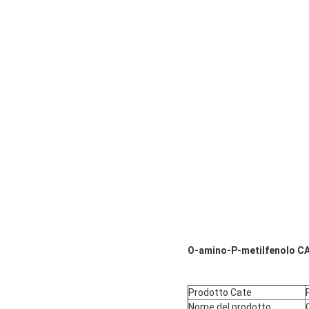
O-amino-P-metilfenolo CA
Prodotto Cate
Nome del prodotto