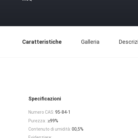
Caratteristiche
Galleria
Descriz
Specificazioni
Numero CAS:
95-84-1
Purezza:
:≥99%
Contenuto di umidità:
00,5%
Evidenziare: