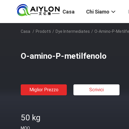
Casa
Chi Siamo
Casa
/
Prodotti
/
Dye Intermediates
/
O-Amino-P-Metilfe
O-amino-P-metilfenolo
Miglior Prezzo
Scrivici
50 kg
MOQ