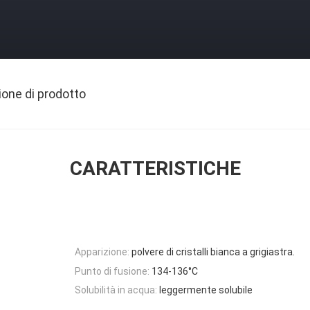
ione di prodotto
CARATTERISTICHE
Apparizione:
polvere di cristalli bianca a grigiastra.
Punto di fusione:
134-136°C
Solubilità in acqua:
leggermente solubile