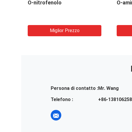
O-nitrofenolo
O-ami
Miglior Prezzo
Persona di contatto :
Mr. Wang
Telefono :
+86-13810625