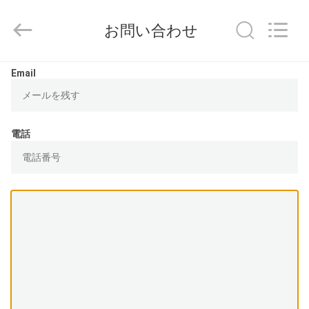
剤
supplier.
Copyright
お問い合わせ
©
2018
-
2025
家
AIYLON
Email
COMPANY
LIMITED.
へ
All
Rights
Reserved.
電話
製
品
ビ
デ
オ