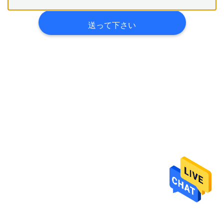
わ
送って下さい
た
し
た
ち
に
つ
い
て
工