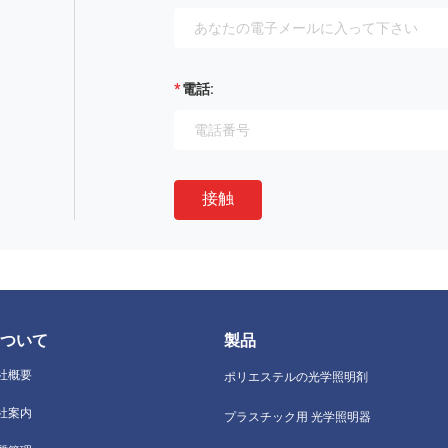
電話:
接触
ついて
製品
社概要
ポリエステルの光学照明剤
社案内
プラスチック用 光学照明器