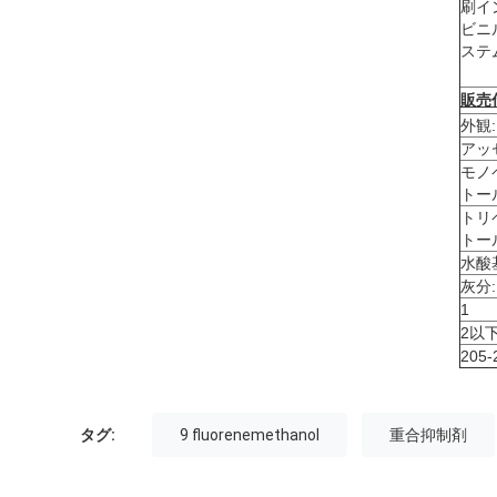
刷イ
ビニ
ステ
販売
外観:
アッ
モノ
トー
トリ
トー
水酸
灰分:
1
2以
205-
タグ:
9 fluorenemethanol
重合抑制剤