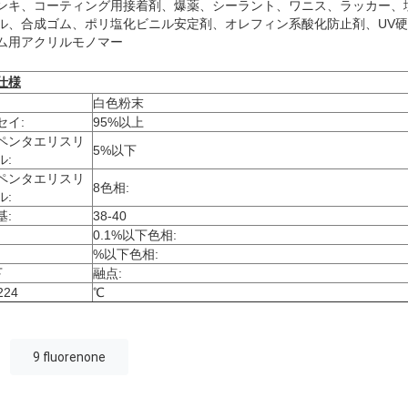
ンキ、コーティング用接着剤、爆薬、シーラント、ワニス、ラッカー、
ル、合成ゴム、ポリ塩化ビニル安定剤、オレフィン系酸化防止剤、UV
ム用アクリルモノマー
仕様
白色粉末
セイ:
95
%以上
ペンタエリスリ
5%以下
ル:
ペンタエリスリ
8
色相:
ル:
基:
3
8
-40
0.1
%以下
色相:
%以下
色相:
下
融点:
224
℃
9 fluorenone