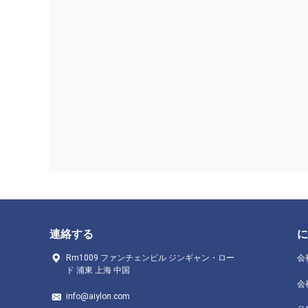
連絡する
に
Rm1009 ファンチェンビル ジンギャン・ロー
会
ド 浦東 上海 中国
会
info@aiylon.com