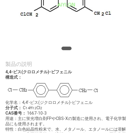
場
ツ
ア
ー
品
製品の説明
質
4,4-ビス(クロロメチル)-ビフェニル
構造式：
管
理
化学名：4,4’-ビス(ジクロロメチル)-ビフェニル
分子式：
C
H
Cl
14
12
2
CAS番号：
1667-10-3
引
用途：主に蛍光増白剤FPやCBS-Xの製造に使用され、電子化学製
品にも使用されます。
金
特性：白色結晶性粉末で、水、メタノール、エタノールには溶解