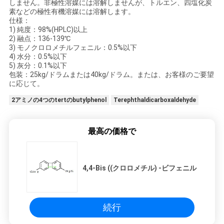
しません。非極性溶媒には溶解しませんが、トルエン、四塩化炭
を
素などの極性有機溶媒には溶解します。
仕様：
求
1) 純度：98%(HPLC)以上
2) 融点：136-139℃
め
3) モノクロロメチルフェニル：0.5%以下
4) 水分：0.5%以下
5) 灰分：0.1%以下
て
包装：25kg/ドラムまたは40kg/ドラム。または、お客様のご要望
に応じて。
く
2アミノの4つのtertのbutylphenol
Terephthaldicarboxaldehyde
だ
さ
最高の価格で
い
4,4-Bis ((クロロメチル) -ビフェニル
地
図
続行