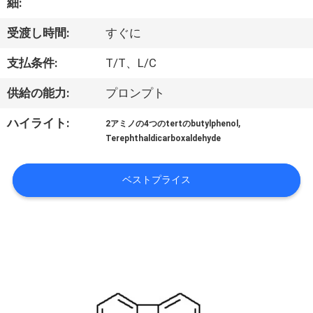
細:
わ
受渡し時間:
すぐに
た
支払条件:
T/T、L/C
し
供給の能力:
プロンプト
た
,
ハイライト:
2アミノの4つのtertのbutylphenol
ち
Terephthaldicarboxaldehyde
に
ベストプライス
つ
い
て
工