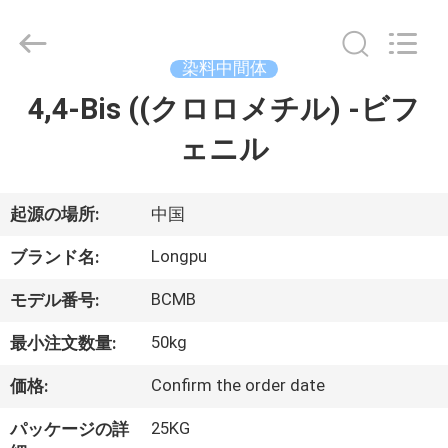
剤
supplier.
Copyright
©
染料中間体
2018
-
2026
4,4-Bis ((クロロメチル) -ビフ
家
AIYLON
COMPANY
LIMITED.
ェニル
へ
All
Rights
Reserved.
製
起源の場所:
中国
品
Longpu
ブランド名:
BCMB
モデル番号:
ビ
50kg
最小注文数量:
デ
Confirm the order date
価格:
オ
25KG
パッケージの詳