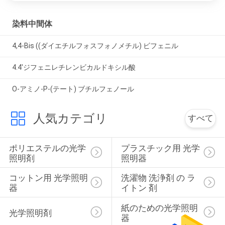
PRIVACY
染料中間体
POLICY
4,4-Bis ((ダイエチルフォスフォノメチル) ビフェニル
4.4'ジフェニレチレンビカルドキシル酸
O-アミノ-P-(テート) ブチルフェノール
人気カテゴリ
すべて
ポリエステルの光学
プラスチック用 光学
照明剤
照明器
コットン用 光学照明
洗濯物 洗浄剤 の ラ
器
イトン 剤
紙のための光学照明
光学照明剤
器