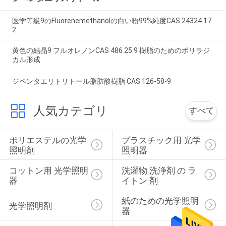
を
医学等級9のFluorenemethanolの白い粉99%純度CAS 24324 17
求
2
め
黄色の結晶9 フルオレノンCAS 486 25 9 樹脂のためのポリラジ
カル形成
て
ジペンタエリトリトール脂肪酸樹脂 CAS 126-58-9
く
人気カテゴリ
だ
すべて
さ
ポリエステルの光学
プラスチック用 光学
い
照明剤
照明器
コットン用 光学照明
洗濯物 洗浄剤 の ラ
器
イトン 剤
地
紙のための光学照明
図
光学照明剤
器