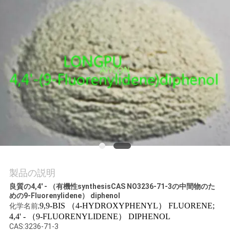
わ
た
し
た
ち
に
つ
い
製品の説明
て
良質の4,4' - （有機性synthesisCAS NO3236-71-3の中間物のた
めの9-Fluorenylidene） diphenol
9,9-BIS （4-HYDROXYPHENYL） FLUORENE;
化学名前;
工
4,4' - （9-FLUORENYLIDENE） DIPHENOL
CAS:3236-71-3