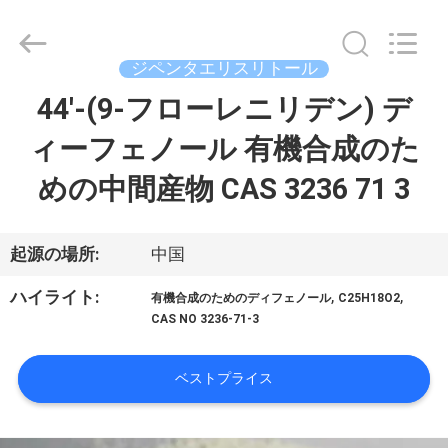
剤
supplier.
Copyright
©
ジペンタエリスリトール
2018
-
2025
44'-(9-フローレニリデン) デ
家
AIYLON
COMPANY
LIMITED.
ィーフェノール 有機合成のた
へ
All
Rights
Reserved.
めの中間産物 CAS 3236 71 3
製
品
起源の場所:
中国
,
,
ハイライト:
有機合成のためのディフェノール
C25H18O2
ビ
CAS NO 3236-71-3
デ
ベストプライス
オ