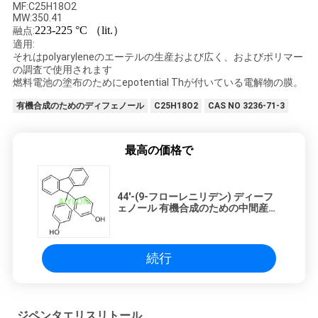
場
MF:C25H18O2
MW:350.41
223-225 °C （lit.）
ツ
融点:
適用:
それはpolyaryleneのエーテルの生産および広く、およびポリマー
ア
の調査で使用されます
燃料電池の塗布のためにepotential Thが付いている電解物の膜。
ー
有機合成のためのディフェノール
C25H18O2
CAS NO 3236-71-3
品
最高の価格で
質
管
44'-(9-フローレニリデン) ディーフ
ェノール 有機合成のための中間産物
CAS 3236 71 3
理
続行
引
金
ジペンタエリスリトール