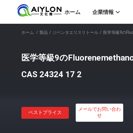
ホーム
企業情報
ホーム
/
製品
/
ジペンタエリスリトール
/
医学等級9のFluor
医学等級9のFluorenemetha
CAS 24324 17 2
メールでお問い合わ
ベストプライス
せ