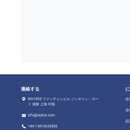
連絡する
に
Rm1009 ファンチェンビル ジンギャン・ロー
会
ド 浦東 上海 中国
会
info@aiylon.com
品
+86-13810625856