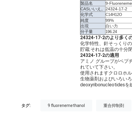
製品名
9-Fluoreneme
CASいいえ。
24324-17-2
化学式
C14H12O
純度
99%
出現
白い力
分子量
196.24
24324-17-2のより多
化学特性、針そっくりの水
貯蔵:それは低温の十分
24324-17-2の適用
アミノ グループがペプチッ
れていて下さい。
使用されますクロロホルム
生物薬剤およびいろいろ
deoxyribonucle
タグ:
9 fluorenemethanol
重合抑制剤