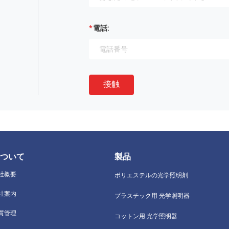
電話:
接触
ついて
製品
社概要
ポリエステルの光学照明剤
社案内
プラスチック用 光学照明器
質管理
コットン用 光学照明器