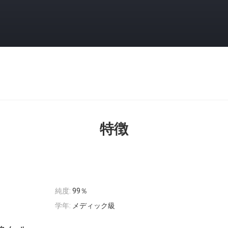
特徴
純度:
99％
学年:
メディック級