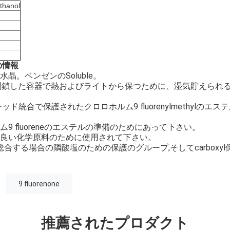
thanol
くの情報
晶。ベンゼンのSoluble。
閉鎖した容器で熱およびライトから保つために、湿気貯えられ
ド統合で保護されたクロロホルム9 fluorenylmethylの
9 fluoreneのエステルの準備のためにあって下さい。
良い化学原料のために使用されて下さい。
otidesを総合する場合の隣酸塩のための保護のグループ;そしてcarbox
9 fluorenone
推薦されたプロダクト