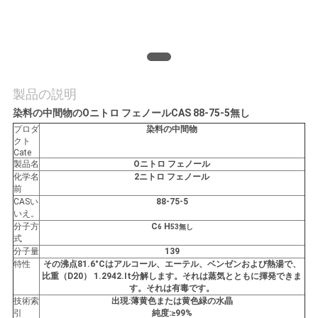
場
ツ
ア
ー
製品の説明
染料の中間物のOニトロ フェノールCAS 88-75-5無し
プロダ
染料の中間物
品
クト
Cate
製品名
Oニトロ フェノール
質
化学名
2ニトロ フェノール
前
管
CASい
88-75-5
いえ。
理
分子方
C
H
6
53無し
式
分子量
139
特性
その沸点81.6°Cはアルコール、エーテル、ベンゼンおよび熱湯で、
引
比重（D20） 1.2942.It分解します。それは蒸気とともに揮発できま
す。それは有毒です。
金
技術索
出現:薄黄色または黄色緑の水晶
引
純度:≥99%