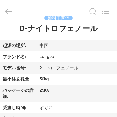
剤
supplier.
Copyright
©
染料中間体
2018
-
2025
O-ナイトロフェノール
家
AIYLON
COMPANY
LIMITED.
へ
All
Rights
Reserved.
起源の場所:
中国
製
Longpu
ブランド名:
品
モデル番号:
2ニトロ フェノール
50kg
最小注文数量:
ビ
25KG
パッケージの詳
デ
細:
オ
受渡し時間:
すぐに