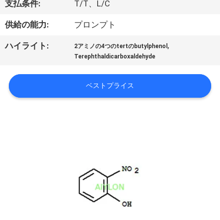
支払条件:
T/T、L/C
わ
供給の能力:
プロンプト
た
,
ハイライト:
2アミノの4つのtertのbutylphenol
し
Terephthaldicarboxaldehyde
た
ベストプライス
ち
に
つ
い
て
工