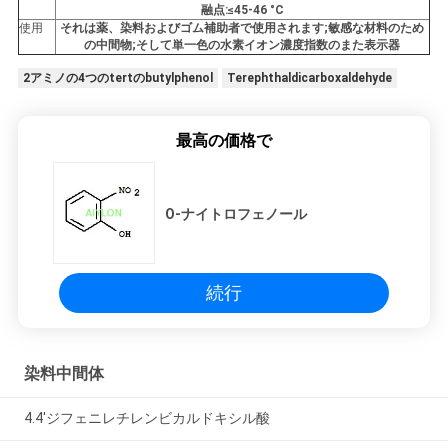
融点:≤45-46 °C
を
使用
それは薬、染料およびゴム補助者で使用されます;敏感な材料のため
の中間物;そして単一色の水素イオン濃度指数のまた表示器
求
2アミノの4つのtertのbutylphenol
Terephthaldicarboxaldehyde
め
て
最高の価格で
く
O-ナイトロフェノール
だ
さ
続行
い
地
染料中間体
図
4.4'ジフェニレチレンビカルドキシル酸