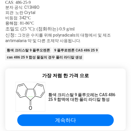
품
CAS: 486-25-9
분자 공식: C13H8O
질
외관: 노란 Crytal
비등점: 342
°C
관
융해점: 81-86°C
조밀도 (25 °C): (점화하는) 0.9 g/ml
리
신청:
: 그것은 수지를 위해 polyradicals의 대형에서 및 제조
antimalaria 약 및 다른 조제약 사용됩니다.
황색 크리스탈 9 플루오렌론
9 플루로렌론 CAS 486 25 9
인
cas 486 25 9 합성 물질의 경우 폴리 라디칼 생성
용
가장 저렴 한 가격 으로
을
요
황색 크리스탈 9 플루오레논 CAS 486
25 9 합액에 대한 폴리 라디칼 형성
청
하
계속하다
십