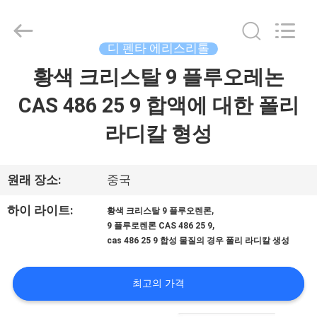
기
supplier.
Copyright
©
2018
디 펜타 에리스리톨
-
2026
AIYLON
황색 크리스탈 9 플루오레논
집
COMPANY
LIMITED.
All
CAS 486 25 9 합액에 대한 폴리
Rights
Reserved.
제
라디칼 형성
품
원래 장소:
중국
비
,
하이 라이트:
황색 크리스탈 9 플루오렌론
,
디
9 플루로렌론 CAS 486 25 9
cas 486 25 9 합성 물질의 경우 폴리 라디칼 생성
오
최고의 가격
우