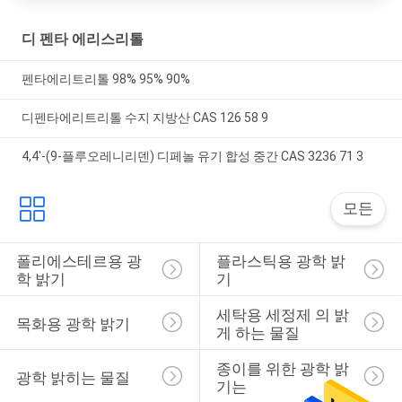
시
디 펜타 에리스리톨
오
펜타에리트리톨 98% 95% 90%
사
디펜타에리트리톨 수지 지방산 CAS 126 58 9
이
4,4'-(9-플루오레니리덴) 디페놀 유기 합성 중간 CAS 3236 71 3
트
모든
맵
폴리에스테르용 광
플라스틱용 광학 밝
학 밝기
기
PRIVACY
POLICY
세탁용 세정제 의 밝
목화용 광학 밝기
게 하는 물질
종이를 위한 광학 밝
광학 밝히는 물질
기는