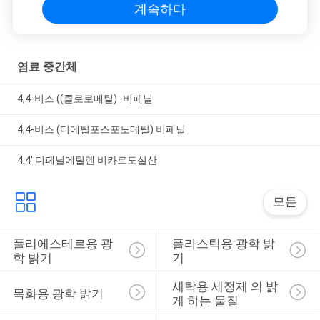
계속하다
염료 중간체
4,4-비스 ((클로로메틸) -비페닐
4,4-비스 (디에틸포스포노메틸) 비페닐
4.4' 디페닐에틸렌 비카르도실산
모든
폴리에스테르용 광
플라스틱용 광학 밝
학 밝기
기
세탁용 세정제 의 밝
목화용 광학 밝기
게 하는 물질