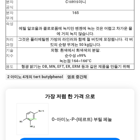
분자
C
H
아니
10
15
시
공식
분자
165
오
무게
속성
에틸 알코올과 클로로폼에 녹지만 벤젠에 녹는 것은 어렵고 차가운 물
에 거의 녹지 않습니다.
사
처리
그것은 폴리에틸렌 가방의 라인러와 함께 철 버킷에 포장됩니다. 각 버
과정
킷의 순량 무게는 50 kg입니다.
기술
외형: 흰색에서 회색색의 분말.
이
지수
순수성 ≥99%
녹는점:164~166°C
트
용도
형광 밝기는 OB, MN, EFT, ER, ERM 등과 같은 제품을 만들기 위해
맵
2 아미노 4개의 tert butylphenol
염료 중간체
가장 저렴 한 가격 으로
PRIVACY
POLICY
O-아미노-P-(테르트) 부틸 페놀