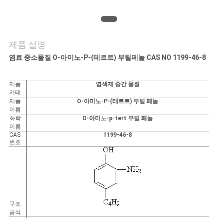
품
질
관
제품 설명
리
염료 중소물질 O-아미노-P-(테르트) 부틸페놀 CAS NO 1199-46-8
제품
염색제 중간 물질
인
카테
제품
O-아미노-P-(테르트) 부틸 페놀
용
이름
화학
O-아미노-p-tert 부틸 페놀
이름
을
CAS
1199-46-8
번호
요
청
하
구조
십
공식