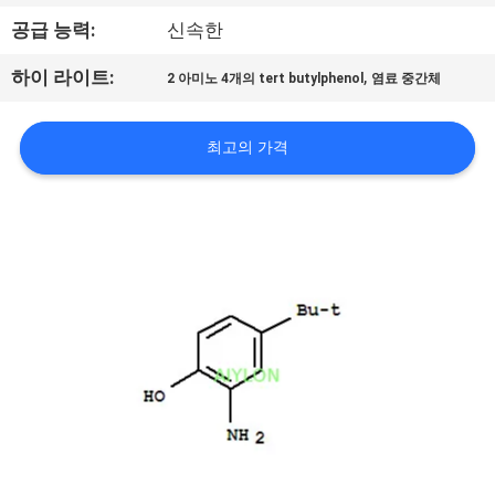
리
공급 능력:
신속한
에
,
하이 라이트:
2 아미노 4개의 tert butylphenol
염료 중간체
관
최고의 가격
한
것
공
장
투
어