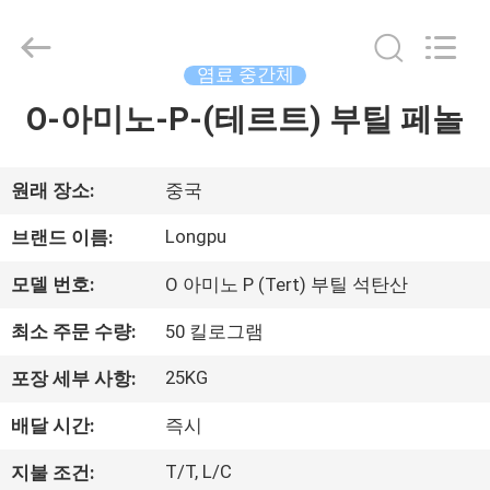
기
supplier.
Copyright
©
2018
염료 중간체
-
2026
AIYLON
O-아미노-P-(테르트) 부틸 페놀
집
COMPANY
LIMITED.
All
Rights
Reserved.
제
원래 장소:
중국
품
Longpu
브랜드 이름:
모델 번호:
O 아미노 P (Tert) 부틸 석탄산
비
최소 주문 수량:
50 킬로그램
디
25KG
포장 세부 사항:
오
배달 시간:
즉시
우
T/T, L/C
지불 조건: