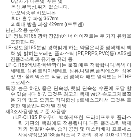
품
C
냄새가 나는
빛: 푸른 빛
독성:무독성,취가 없습니다.
질
난
오닉
종류
:
비오니온
최대 흡수 파장:367nm
관
의
최대 방출 파장:429nm ((토루엔)
난
난...
적용 분야:
리
LP-
정보원18
5
광학 장갑
ht
에너 에이전트는 두 가지 유형을
포함합니다.
LP-
정보원18
5
분말 광학
밝게 하는 약물은
각종 염색체의 백
화 및 밝히는
오레핀 플라스틱 (PE,PP,PS,PVC)
등) ABS
엔
인
진
플라스틱과 유기농 유리 등.
LP-C.I185
액체
광학
반짝이는 물질
i
매우 적합합니다.
백색 아
용
세테트 섬유,트리아세테트 섬유,나일론,폴리에스터 섬유
및 면
- 폴리
믹스드 직물, 딥 염색과 패드 염색
또는 HTHP
을
프로세스.
특징
: 높은 하얀, 좋은 단속성, 햇빛 단속성 수준에 도달 할
요
수 있습니다 6-7, 그것은 최고의 백제 wit
가속도
고체물질
은 거의 없고 오염도 적다
합성 p
로세스
그래서 그것은 훌
청
륭한 제품입니다
개발
전망.
제3조
사용량 및 기준 사용량:
LP-C
I.185 P
오우더 백화제
또한 드라이프로로 플라스
하
1.
틱 기판의 백화에도 적용됩니다.
다른 플라스틱 백제
제와 동일한 수분, 습기 공정 및 마스터배치 프로세스
십
사용량
정보원185
플라스틱 기판의 경우 0.03-0.1%입