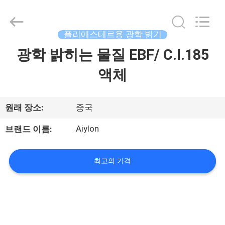
기
supplier.
Copyright
©
2018
폴리에스테르용 광학 밝기
-
2026
AIYLON
광학 밝히는 물질 EBF/ C.I.185
집
COMPANY
LIMITED.
All
액체
Rights
Reserved.
제
품
원래 장소:
중국
Aiylon
브랜드 이름:
비
디
최고의 가격
오
우