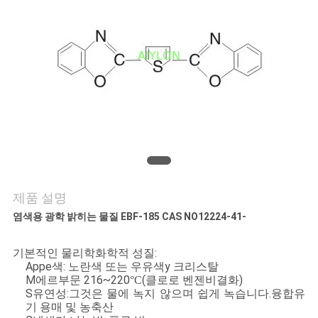
리
에
관
한
것
공
제품 설명
장
염색용 광학 밝히는 물질 EBF-185 CAS NO12224-41-
투
기본적인 물리학
화학적 성질:
어
A
ppe
색: 노란색 또는 우유색
y 크리스탈
M
에르
부문 216~220
(클로로 벤젠
비결화)
°C
S
유연성:
그것은 물에 녹지 않으며 쉽게 녹습니다.
융합
유
기 용매 및 농축산