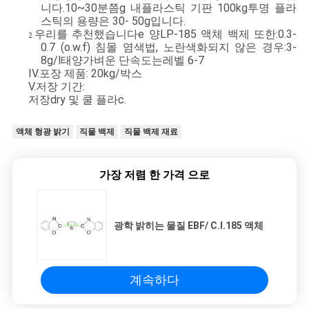
니다.
10~30분쯤
g 내
플라스틱 기판 100kg
투명 플라
시
스틱의 용량은 30- 50g입니다.
우리를 추천했습니다
e 양
LP-185 액체 백제 또한:0.3-
2.
오
0.7 (o.w.f) 침몰 염색법, 노란색화되지 않은 경우:3-
8g/l
태양
가벼운 단속도는
레벨 6-7
IV.
포장 제품:
20kg/박스
V.
저장 기간:
사
저장
d
ry 및 쿨 플라
c.
이
액체 형광 밝기
직물 백제
직물 백제 재료
트
맵
가장 저렴 한 가격 으로
PRIVACY
광학 밝히는 물질 EBF/ C.I.185 액체
POLICY
계속하다