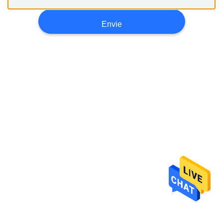
À
FÁBRICA
Envie
CONTROLE
DE
QUALIDADE
SOLICITE
UM
ORÇAMENTO
MAPA
DO
SITE