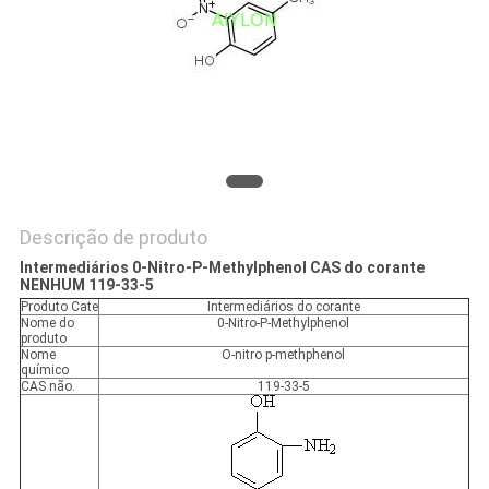
PRIVACY
POLICY
Descrição de produto
Intermediários 0-Nitro-P-Methylphenol CAS do corante
NENHUM 119-33-5
Produto Cate
Intermediários do corante
Nome do
0-Nitro-P-Methylphenol
produto
Nome
O-nitro p-methphenol
químico
CAS não.
119-33-5