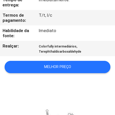
À
entrega:
FÁBRICA
Termos de
T/t, l/c
pagamento:
CONTROLE
Habilidade da
Imediato
fonte:
DE
QUALIDADE
Realçar:
,
Colorfully intermediários
Terephthaldicarboxaldehyde
SOLICITE
MELHOR PREÇO
UM
ORÇAMENTO
MAPA
DO
SITE