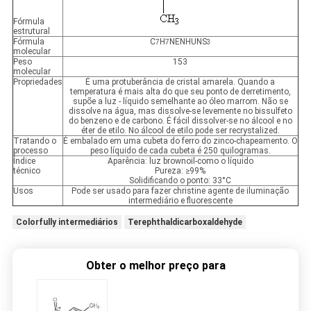
Fórmula
estrutural
Fórmula
C
H
NENHUNS
7
7
3
molecular
Peso
153
molecular
Propriedades
É uma protuberância de cristal amarela. Quando a
temperatura é mais alta do que seu ponto de derretimento,
supõe a luz - líquido semelhante ao óleo marrom. Não se
dissolve na água, mas dissolve-se levemente no bissulfeto
do benzeno e de carbono. É fácil dissolver-se no álcool e no
éter de etilo. No álcool de etilo pode ser recrystalized.
Tratando o
É embalado em uma cubeta do ferro do zinco-chapeamento. O
processo
peso líquido de cada cubeta é 250 quilogramas.
Índice
Aparência: luz brownoil-como o líquido
técnico
Pureza: ≥99%
Solidificando o ponto: 33°C
Usos
Pode ser usado para fazer christine agente de iluminação
intermediário e fluorescente
Colorfully intermediários
Terephthaldicarboxaldehyde
Obter o melhor preço para