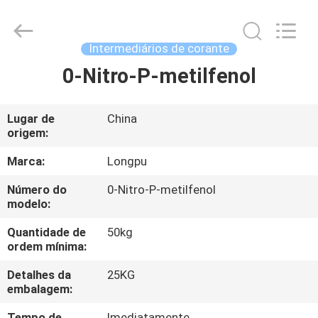
2026
AIYLON
COMPANY
LIMITED.
All
Intermediários de corante
Rights
Reserved.
0-Nitro-P-metilfenol
PARA
CASA
Lugar de
China
origem:
PRODUTOS
Marca:
Longpu
VÍDEOS
Número do
0-Nitro-P-metilfenol
modelo:
SOBRE
Quantidade de
50kg
ordem mínima:
NÓS
Detalhes da
25KG
embalagem:
VISITA
Tempo de
Imediatamente.