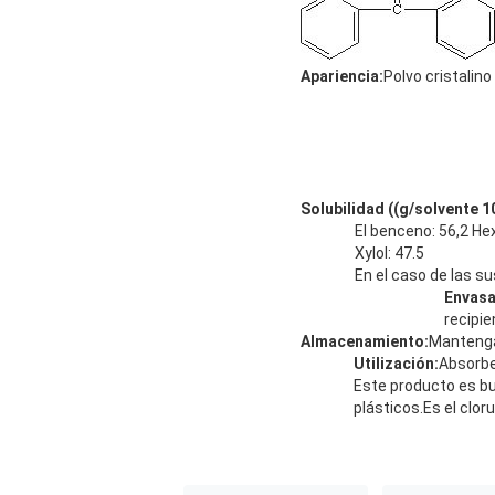
Apariencia
:
Polvo cristalino
Solubilidad ((g/solvente 10
El benceno: 56,2 He
Xylol: 47.5
En el caso de las su
Envas
recipie
Almacenamiento
:
Mantenga 
Utilización
:
Absorbe
Este producto es bue
plásticos.Es el cloru