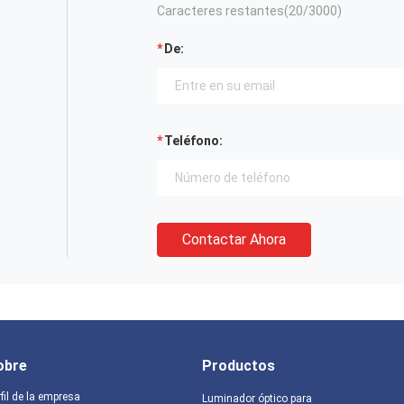
Caracteres restantes(
20
/3000)
De:
Teléfono:
Contactar Ahora
obre
Productos
fil de la empresa
Luminador óptico para