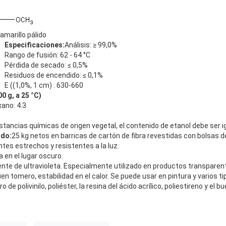
 amarillo pálido
Especificaciones
:
Análisis: ≥ 99,0%
Rango de fusión: 62 - 64 °C
Pérdida de secado: ≤ 0,5%
Residuos de encendido: ≤ 0,1%
E ((1,0%, 1 cm) : 630-660
0 g, a 25 °C)
xano: 4.3
stancias químicas de origen vegetal, el contenido de etanol debe ser ig
ado
:
25 kg netos en barricas de cartón de fibra revestidas con bolsas 
ntes estrechos y resistentes a la luz.
en el lugar oscuro.
nte de ultravioleta. Especialmente utilizado en productos transparente
n tomero, estabilidad en el calor. Se puede usar en pintura y varios t
ro de polivinilo, poliéster, la resina del ácido acrílico, poliestireno y el