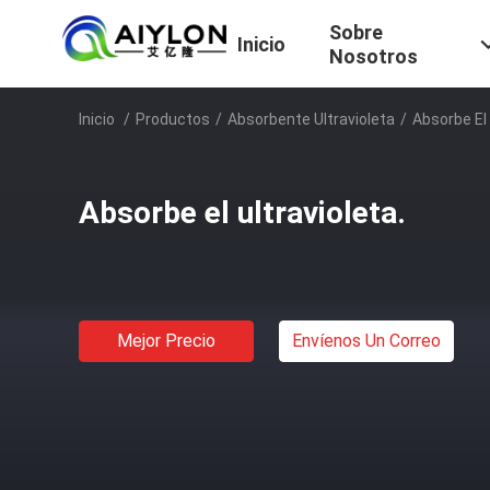
Sobre
Inicio
Nosotros
Inicio
/
Productos
/
Absorbente Ultravioleta
/
Absorbe El 
Absorbe el ultravioleta.
Mejor Precio
Envíenos Un Correo