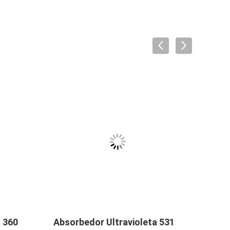
a 360
Absorbedor Ultravioleta 531
Abso