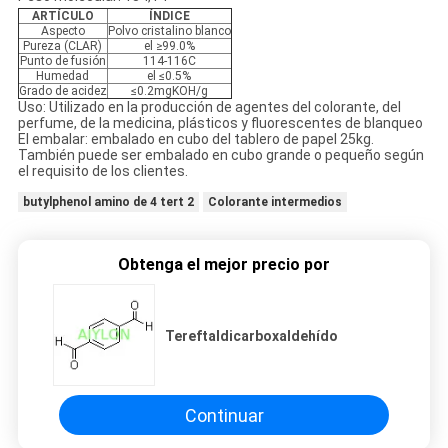
ARTÍCULO
ÍNDICE
Aspecto
Polvo cristalino blanco
Pureza (CLAR)
el ≥99.0%
Punto de fusión
114-116C
Humedad
el ≤0.5%
Grado de acidez
≤0.2mgKOH/g
Uso: Utilizado en la producción de agentes del colorante, del
perfume, de la medicina, plásticos y fluorescentes de blanqueo
El embalar: embalado en cubo del tablero de papel 25kg.
También puede ser embalado en cubo grande o pequeño según
el requisito de los clientes.
butylphenol amino de 4 tert 2
Colorante intermedios
Obtenga el mejor precio por
Tereftaldicarboxaldehído
Continuar