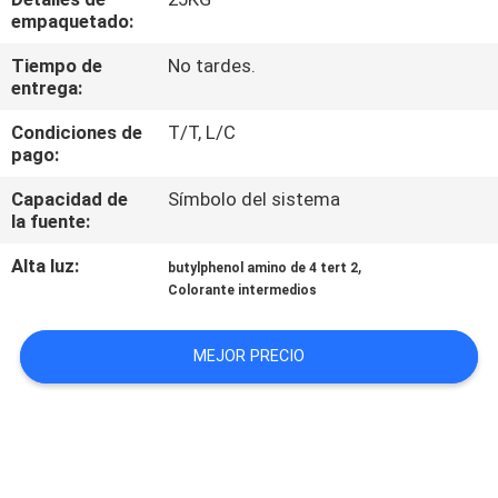
RECORRIDO
empaquetado:
POR
Tiempo de
No tardes.
LA
entrega:
FÁBRICA
Condiciones de
T/T, L/C
pago:
CONTROL
Capacidad de
Símbolo del sistema
la fuente:
DE
Alta luz:
,
CALIDAD
butylphenol amino de 4 tert 2
Colorante intermedios
SOLICITAR
MEJOR PRECIO
UNA
CITA
MAPA