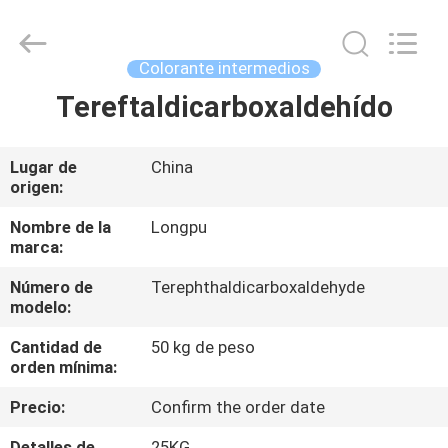
2025
AIYLON
COMPANY
LIMITED.
All
Colorante intermedios
Rights
Reserved.
Tereftaldicarboxaldehído
EN
CASA
Lugar de
China
origen:
PRODUCTOS
Nombre de la
Longpu
marca:
LOS
Número de
Terephthaldicarboxaldehyde
VÍDEOS
modelo:
Cantidad de
50 kg de peso
SOBRE
orden mínima:
NOSOTROS
Precio:
Confirm the order date
Detalles de
25KG