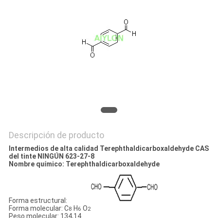
DEL
SITIO
PRIVACY
POLICY
Descripción de producto
Intermedios de alta calidad Terephthaldicarboxaldehyde CAS
del tinte NINGÚN 623-27-8
Nombre químico: Terephthaldicarboxaldehyde
Forma estructural:
Forma molecular: C
H
O
8
6
2
Peso molecular: 134,14