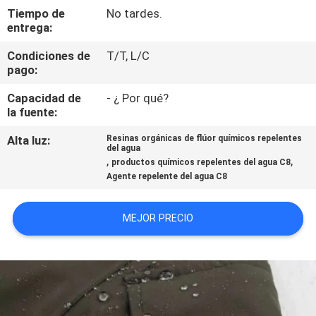
RECORRIDO
Tiempo de
No tardes.
entrega:
POR
LA
Condiciones de
T/T, L/C
pago:
FÁBRICA
Capacidad de
- ¿ Por qué?
la fuente:
CONTROL
Alta luz:
Resinas orgánicas de flúor químicos repelentes
DE
del agua
,
,
productos químicos repelentes del agua C8
CALIDAD
Agente repelente del agua C8
SOLICITAR
MEJOR PRECIO
UNA
CITA
MAPA