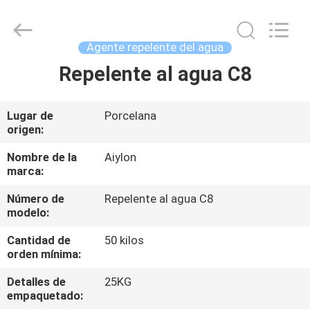
2026
AIYLON
COMPANY
LIMITED.
All
Agente repelente del agua
Rights
Reserved.
Repelente al agua C8
EN
CASA
Lugar de
Porcelana
origen:
PRODUCTOS
Nombre de la
Aiylon
marca:
LOS
Número de
Repelente al agua C8
VÍDEOS
modelo:
Cantidad de
50 kilos
SOBRE
orden mínima:
NOSOTROS
Detalles de
25KG
empaquetado: