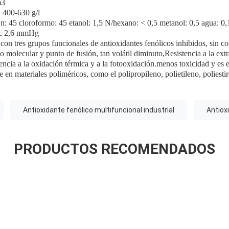
m3
 400-630 g/l
n: 45 cloroformo: 45 etanol: 1,5 N/hexano: < 0,5 metanol: 0,5 agua: 0,
 ± 2,6 mmHg
 con tres grupos funcionales de antioxidantes fenólicos inhibidos, sin c
o molecular y punto de fusión, tan volátil diminuto,Resistencia a la ex
tencia a la oxidación térmica y a la fotooxidación.menos toxicidad y es e
 en materiales poliméricos, como el polipropileno, polietileno, poliesti
Antioxidante fenólico multifuncional industrial
Antiox
PRODUCTOS RECOMENDADOS