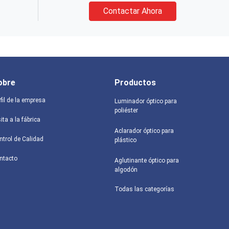
Contactar Ahora
obre
Productos
fil de la empresa
Luminador óptico para
poliéster
ita a la fábrica
Aclarador óptico para
ntrol de Calidad
plástico
ntacto
Aglutinante óptico para
algodón
Todas las categorías