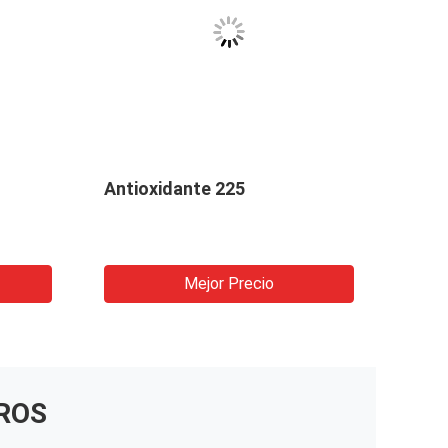
Antioxidante 225
Anti
Mejor Precio
ROS