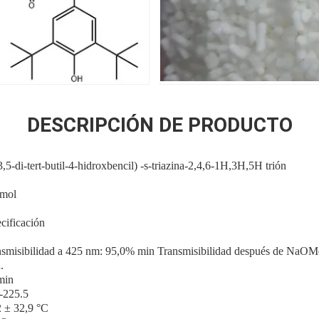
DESCRIPCIÓN DE PRODUCTO
5-di-tert-butil-4-hidroxbencil) -s-triazina-2,4,6-1H,3H,5H trión
/mol
ecificación
ansmisibilidad a 425 nm: 95,0% min Transmisibilidad después de NaO
.
min
-225.5
2 ± 32,9 °C