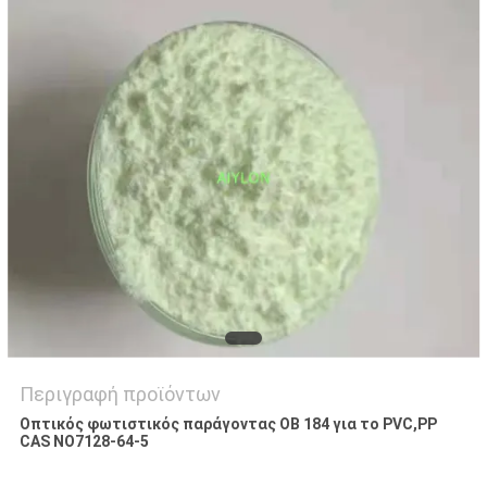
ΕΡΓΟΣΤΑΣΊΟΥ
ΈΛΕΓΧΟΣ
ΠΟΙΌΤΗΤΑΣ
ΖΗΤΉΣΤΕ
ΜΙΑ
ΠΡΟΣΦΟΡΆ
SITEMAP
Περιγραφή προϊόντων
PRIVACY
Οπτικός φωτιστικός παράγοντας OB 184 για το PVC,PP
POLICY
CAS NO7128-64-5