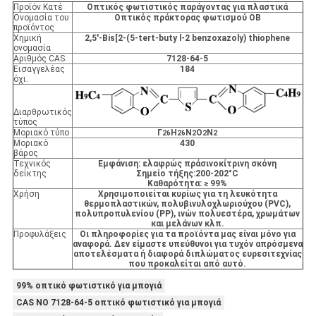
Προϊόν Κατέ
Οπτικός φωτιστικός παράγοντας για πλαστικά
Ονομασία του
Οπτικός πράκτορας φωτισμού OB
προϊόντος
Χημική
2,5'-Bis[2-(5-tert-buty l-2 benzoxazoly) thiophene
ονομασία
Αριθμός CAS.
7128-64-5
Εισαγγελέας
184
όχι.
Διαρθρωτικός
τύπος
Μοριακό τύπο
Γ
H
N
Ο
N
26
26
2
2
2
Μοριακό
430
βάρος
Τεχνικός
Εμφάνιση: ελαφρώς πράσινοκίτρινη σκόνη
δείκτης
Σημείο τήξης:200-202°C
Καθαρότητα: ≥ 99%
Χρήση
Χρησιμοποιείται κυρίως για τη λευκότητα
θερμοπλαστικών, πολυβινυλοχλωριούχου (PVC),
πολυπροπυλενίου (PP), ινών πολυεστέρα, χρωμάτων
και μελάνων κλπ.
Προφυλάξεις
Οι πληροφορίες για τα προϊόντα μας είναι μόνο για
αναφορά. Δεν είμαστε υπεύθυνοι για τυχόν απρόσμενα
αποτελέσματα ή διαφορά διπλώματος ευρεσιτεχνίας
που προκαλείται από αυτό.
99% οπτικό φωτιστικό για μπογιά
CAS NO 7128-64-5 οπτικό φωτιστικό για μπογιά