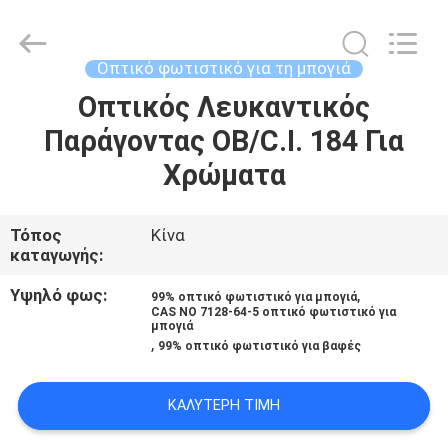
2025
AIYLON
COMPANY
LIMITED.
All
Οπτικό φωτιστικό για τη μπογιά
Rights
Reserved.
Οπτικός Λευκαντικός
ΣΠΊΤΙ
Παράγοντας OB/C.I. 184 Για
ΠΡΟΪΌΝΤΑ
Χρώματα
ΒΊΝΤΕΟ
Τόπος
Κίνα
καταγωγής:
ΣΧΕΤΙΚΆ
Υψηλό φως:
,
99% οπτικό φωτιστικό για μπογιά
CAS NO 7128-64-5 οπτικό φωτιστικό για
ΜΕ
μπογιά
,
99% οπτικό φωτιστικό για βαφές
ΕΜΆΣ
ΚΑΛΎΤΕΡΗ ΤΙΜΉ
ΕΠΙΣΚΕΨΉ