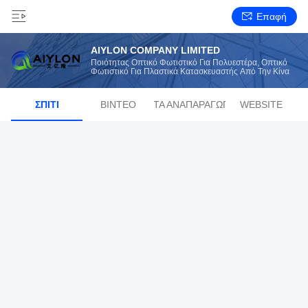
Επαφή
AIYLON COMPANY LIMITED
Ποιότητας Οπτικό Φωτιστικό Για Πολυεστέρα, Οπτικό
Φωτιστικό Για Πλαστικά Κατασκευαστής Από Την Κίνα
ΣΠΊΤΙ
ΒΊΝΤΕΟ
ΛΊΣΤΑ ΑΝΑΠΑΡΑΓΩΓΉΣ
WEBSITE