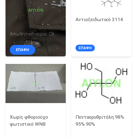
ΕΡΓΟΣΤΑΣΊΟΥ
Αντιοξειδωτικό 3114
ΈΛΕΓΧΟΣ
ΠΟΙΌΤΗΤΑΣ
Απωθητικό νερού C8
ΕΠΑΦΉ
ΕΠΑΦΉ
ΖΗΤΉΣΤΕ
ΜΙΑ
ΠΡΟΣΦΟΡΆ
SITEMAP
PRIVACY
Χωρίς φθοριούχο
Πενταερυθριτόλη 98%
POLICY
φωτιστικό WNB
95% 90%