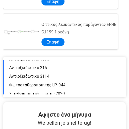
Επαφή
Οπτικός λευκαντικός παράγοντας ER-II/
Αντιοξειδωτικό 1010
C.I.199:1 σκόνη
Αντιοξειδωτικά 1024
Επαφή
Αντιοξειδωτικό 1076
Αντιοξειδωτικά 215
Αντιοξειδωτικό 3114
Φωτοσταθεροποιητής LP-944
Σταθεροποιητές φωτός 2020
Σταθεροποιητής φωτός 783
Οπτικός φωτιστικός παράγοντας EBF/ C.I.185 υγρό
Αντιοξειδωτικό 1726
Αφήστε ένα μήνυμα
Αντιοξειδωτικό BHT/ 264/ T501
We bellen je snel terug!
Χωρίς φθοριούχο φωτιστικό WNB