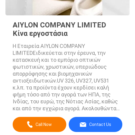
AIYLON COMPANY LIMITED
Κίνα εργοστάσια
Η Εταιρεία AIYLON COMPANY
LIMITEDΕιδικεύεται στην έρευνα, την
κατασκευή και το εμπόριο οπτικών
φωτιστικών, χρωστικών, υπεριώδους
απορρόφησης και βιομηχανικών
αντιοξειδωτικών.UV 326, UV327, UV531
κ.λπ. τα προϊόντα έχουν κερδίσει καλή
φήμη τόσο από την αγορά των ΗΠΑ, της
Ινδίας, του ευρώ, της Νότιας Ασίας, καθώς
και από την εγχώρια αγορά. Ακολουθώντας
το πνεύμα της επιχείρησης της
"Ειλικρίνειας, Καινοτομίας, Πέρα, Win-win",
Call Now
Contact Us
Aiylon Company θερμά καλωσορίζουμε το