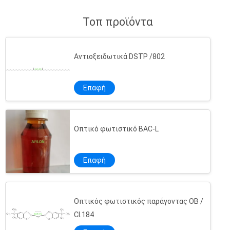
σπίτι και το εξωτερικό πελάτη να
επισκεφτεί την εταιρεία μας....
Τοπ προϊόντα
Αντιοξειδωτικά DSTP /802
Επαφή
Οπτικό φωτιστικό BAC-L
Επαφή
Οπτικός φωτιστικός παράγοντας OB /
CI.184