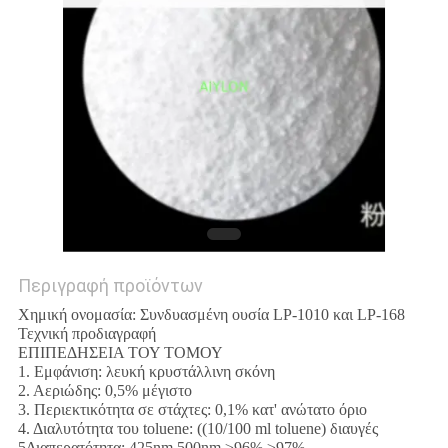
ΕΡΓΟΣΤΑΣΊΟΥ
ΈΛΕΓΧΟΣ
ΠΟΙΌΤΗΤΑΣ
ΖΗΤΉΣΤΕ
ΜΙΑ
ΠΡΟΣΦΟΡΆ
Περιγραφή προϊόντων
SITEMAP
Χημική ονομασία: Συνδυασμένη ουσία LP-1010 και LP-168
Τεχνική προδιαγραφή
ΕΠΙΠΕΔΗΣΕΙΑ ΤΟΥ ΤΟΜΟΥ
PRIVACY
1. Εμφάνιση: λευκή κρυστάλλινη σκόνη
2. Αεριώδης: 0,5% μέγιστο
POLICY
3. Περιεκτικότητα σε στάχτες: 0,1% κατ' ανώτατο όριο
4. Διαλυτότητα του toluene: ((10/100 ml toluene) διαυγές
5Διαπερατότητα: 425nm 500nm ≥96% ≥97%