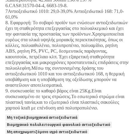
6.CAS#:31570-04-4, 6683-19-8.
7Αντιοξειδωτικό 1010: 29,0-39,0% Αντιοξειδωτικό 168: 71,0-
61,0%
8. Εφαρμογή: Το σοβαρό προϊόν των ενώσεων αντιοξειδωτικών
έχει τη σταθερότητα επεξεργασίας στο πολυαλκεμικό και έχει
την φαντασία της προστασίας των προϊόντων.Χρησιμοποιείται
ευρέως στα υλικά υψηλής μοριακής περιεκτικότητας, όπως οι
κόλλες, πολυαιθυλένιο, πολυπροπένιο, πολυαμίδιο, ρητίνη
ABS, ρητίνη PS, PVC, PC, δεσμευτικός παράγοντας,
καουτσούκ, πετρέλαιο κλπ. Έχει εξαιρετική σταθερότητα
επεξεργασίας και μακροχρόνιες προστατευτικές επιδράσεις στην
πολυολεφίνη.Μέσω της συντονισμένης δράσης του
αντιοξειδωτικού 1010 και του αντιοξειδωτικού 168, η θερμική
υποβάθμιση και η υποβάθμιση της οξείδωσης μπορούν να
αναστείλουν αποτελεσματικά.
9. συσκευασία: το καθαρό βάρος είναι 25Kg.Είναι
συσκευασμένο σε τρεις στρώσεις.Το εσωτερικό στρώμα είναι
πλαστική ταινία,και το εξωτερικό είναι πλαστικές σακούλες
χαρτιού kraft με επένδυση από πολυπροπυλένιο.
Μη τοξικά βιομηχανικά αντιοξειδωτικά
Βιομηχανικό πολυλειτουργικό φαινολικό αντιοξειδωτικό
Μη αποχρωματιζόμενο υγρό αντιοξειδωτικό