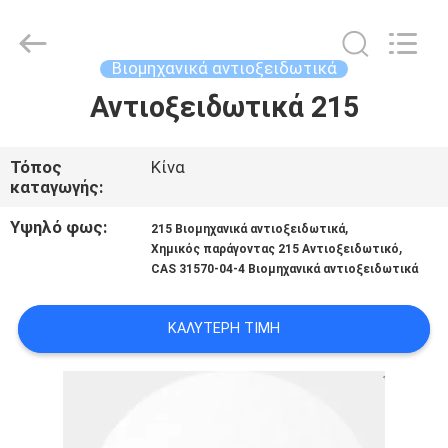
2026
AIYLON
COMPANY
LIMITED.
All
Βιομηχανικά αντιοξειδωτικά
Rights
Reserved.
Αντιοξειδωτικά 215
ΣΠΊΤΙ
ΠΡΟΪΌΝΤΑ
Τόπος
Κίνα
καταγωγής:
ΒΊΝΤΕΟ
Υψηλό φως:
,
215 Βιομηχανικά αντιοξειδωτικά
,
Χημικός παράγοντας 215 Αντιοξειδωτικό
CAS 31570-04-4 Βιομηχανικά αντιοξειδωτικά
ΣΧΕΤΙΚΆ
ΜΕ
ΚΑΛΎΤΕΡΗ ΤΙΜΉ
ΕΜΆΣ
ΕΠΙΣΚΕΨΉ