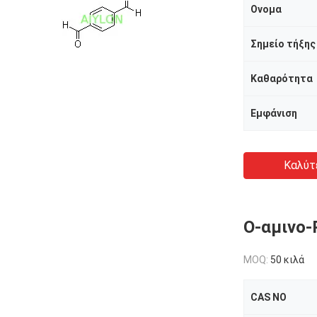
Ονομα
Σημείο τήξης
Καθαρότητα
Εμφάνιση
Καλύτ
Ο-αμινο-
MOQ:
50 κιλά
CAS NO