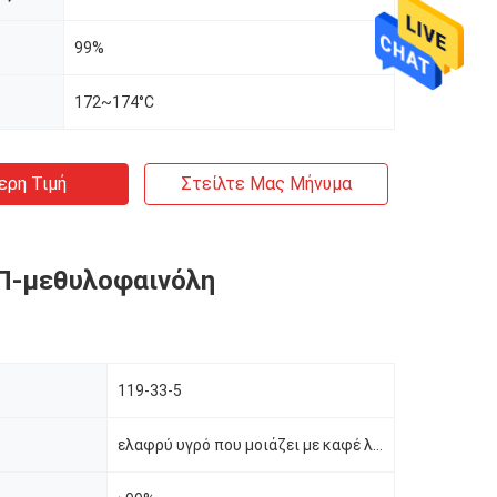
99%
172~174°C
ερη Τιμή
Στείλτε Μας Μήνυμα
Π-μεθυλοφαινόλη
119-33-5
ελαφρύ υγρό που μοιάζει με καφέ λάδι