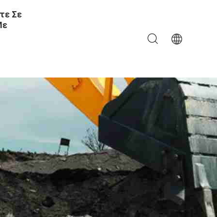
τε Σε
Με