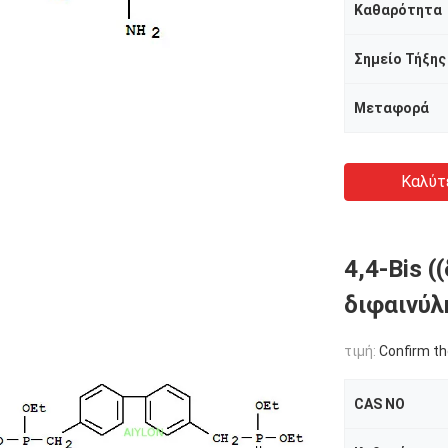
Καθαρότητα
Σημείο Τήξης
Μεταφορά
Καλύτ
4,4-Bis 
διφαινύλ
τιμή:
Confirm th
CAS NO