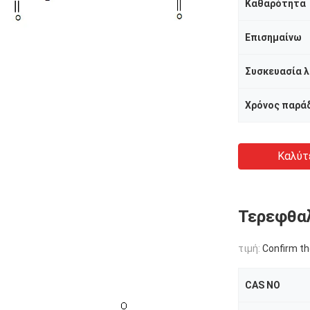
Καθαρότητα
Επισημαίνω
Χρόνος παρά
Καλύτ
Τερεφθα
τιμή:
Confirm th
CAS NO