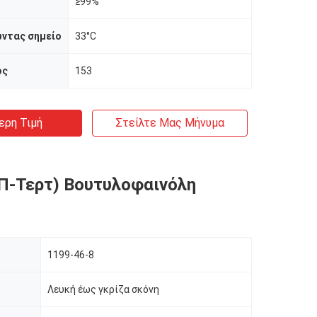
≥99%
ντας σημείο
33°C
ος
153
ερη Τιμή
Στείλτε Μας Μήνυμα
Π-Τερτ) Βουτυλοφαινόλη
1199-46-8
Λευκή έως γκρίζα σκόνη