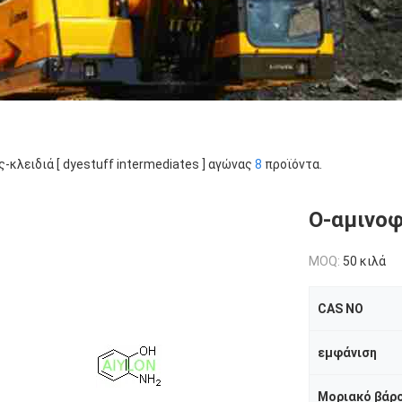
ς-κλειδιά [ dyestuff intermediates ] αγώνας
8
προϊόντα.
Ο-αμινοφ
MOQ:
50 κιλά
CAS NO
εμφάνιση
Μοριακό βάρ