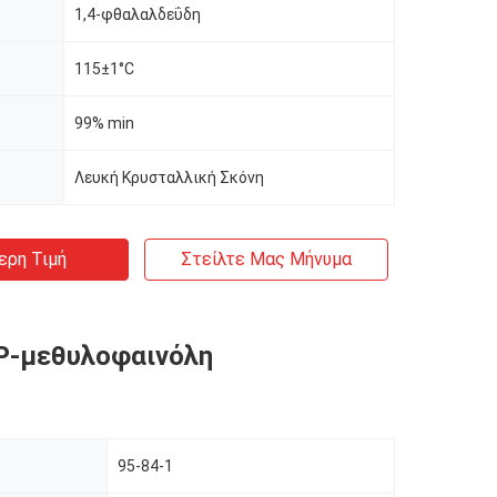
1,4-φθαλαλδεΰδη
115±1°C
99% min
Λευκή Κρυσταλλική Σκόνη
ερη Τιμή
Στείλτε Μας Μήνυμα
P-μεθυλοφαινόλη
95-84-1