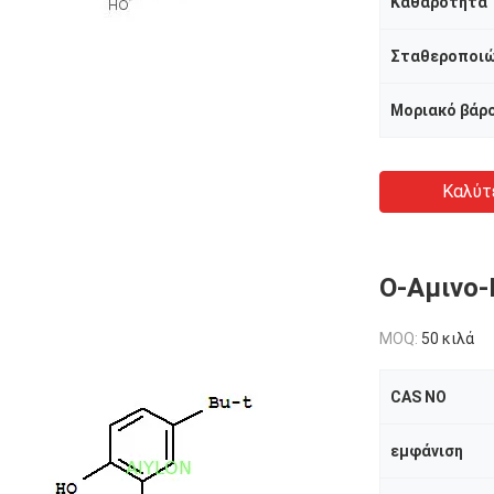
Καθαρότητα
Σταθεροποιώ
Μοριακό βάρ
Καλύτ
Ο-Αμινο-
MOQ:
50 κιλά
CAS NO
εμφάνιση