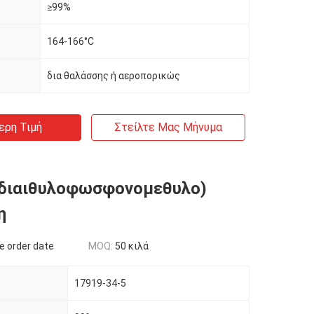
≥99%
164-166°C
δια θαλάσσης ή αεροπορικώς
ερη Τιμή
Στείλτε Μας Μήνυμα
((διαιθυλοφωσφονομεθυλο)
η
e order date
MOQ:
50 κιλά
17919-34-5