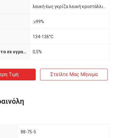
λευκή έως γκρίζα λευκή κρυστάλλινη σκόνη.
:≥99%
134-136°C
Περιεκτικότητα σε υγρασία
0,5%
ερη Τιμή
Στείλτε Μας Μήνυμα
αινόλη
88-75-5