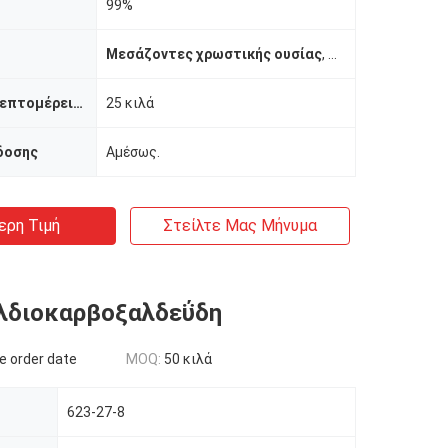
99%
Μεσάζοντες χρωστικής ουσίας
,
Τερεφθαλδιοκαρ
Συσκευασία λεπτομέρειες
25 κιλά
δοσης
Αμέσως.
ερη Τιμή
Στείλτε Μας Μήνυμα
λδιοκαρβοξαλδεΰδη
e order date
MOQ:
50 κιλά
623-27-8