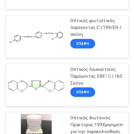
ΕΡΓΟΣΤΑΣΊΟΥ
Οπτικός φωτιστικός
ΈΛΕΓΧΟΣ
5
παράγοντας C.I.199/ER-I
ΠΟΙΌΤΗΤΑΣ
σκόνη
Οπτικό φωτιστικό
ΕΠΑΦΉ
για βαμβάκι
ΖΗΤΉΣΤΕ
ΜΙΑ
Οπτικός Λευκαντικός
ΠΡΟΣΦΟΡΆ
Παράγοντας EBF/ C.I.185
Σκόνη
2
SITEMAP
ΕΠΑΦΉ
Λευκαντικά στο
PRIVACY
απορρυπαντικό
Οπτικός Φωτεινός
POLICY
Πράκτορας.199Χρησιμοποιείτ
ρούχων
για την παρακολούθηση