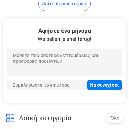
Δείτε περισσότερων
5
Διπενταερυθρίθολη
Αφήστε ένα μήνυμα
We bellen je snel terug!
8
Απορρόφηση
υπεριώδους
ακτινοβολίας
Λαϊκή κατηγορία
Όλα