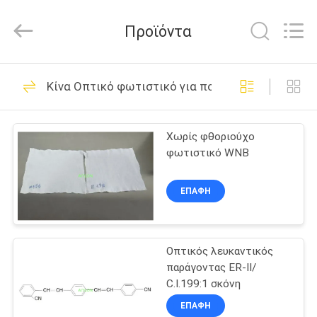
2026
AIYLON
COMPANY
Προϊόντα
LIMITED.
All
Rights
Reserved.
ΣΠΊΤΙ
7
Κίνα Οπτικό φωτιστικό για πολυεστέρα
Οπτικό φωτιστικό
ΠΡΟΪΌΝΤΑ
για πολυεστέρα
Χωρίς φθοριούχο
φωτιστικό WNB
ΒΊΝΤΕΟ
ΕΠΑΦΉ
ΣΧΕΤΙΚΆ
5
ΜΕ
Οπτικό φωτιστικό
Οπτικός λευκαντικός
ΕΜΆΣ
παράγοντας ER-II/
για πλαστικά
C.I.199:1 σκόνη
ΕΠΙΣΚΕΨΉ
ΕΠΑΦΉ