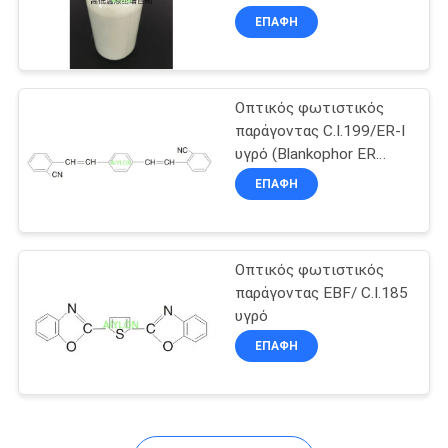
των επιβατών.
ΕΠΑΦΉ
3
Οπτικός
Οπτικός φωτιστικός
παράγοντας C.I.199/ER-I
φωτιστικός
υγρό (Blankophor ER
Ultraphor RN)
παράγοντας
ΕΠΑΦΉ
Οπτικός φωτιστικός
3
παράγοντας EBF/ C.I.185
Οπτικά φωτιστικά
υγρό
ΕΠΑΦΉ
για χαρτί