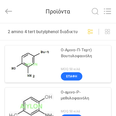
2026
AIYLON
COMPANY
Προϊόντα
LIMITED.
All
Rights
Reserved.
ΣΠΊΤΙ
2 amino 4 tert butylphenol διαδικτυακή κατασκευή
ΠΡΟΪΌΝΤΑ
Ο-Αμινο-Π-Τερτ)
Βουτυλοφαινόλη
ΒΊΝΤΕΟ
MOQ:50 κιλά
ΣΧΕΤΙΚΆ
ΕΠΑΦΉ
ΜΕ
Ο-αμινο-P-
ΕΜΆΣ
μεθυλοφαινόλη
ΕΠΙΣΚΕΨΉ
MOQ:50 κιλά