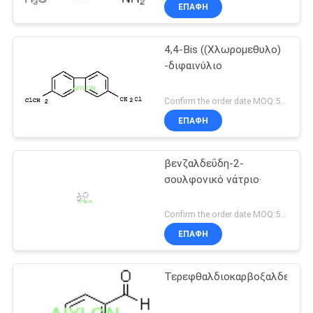
ΕΡΓΟΣΤΑΣΊΟΥ
ΕΠΑΦΉ
4,4-Bis ((Χλωρομεθυλο)
ΈΛΕΓΧΟΣ
-διφαινύλιο
ΠΟΙΌΤΗΤΑΣ
Confirm the order date MOQ:50 κιλά
ΖΗΤΉΣΤΕ
ΕΠΑΦΉ
ΜΙΑ
βενζαλδεΰδη-2-
ΠΡΟΣΦΟΡΆ
σουλφονικό νάτριο·
SITEMAP
Confirm the order date MOQ:50 κιλά
ΕΠΑΦΉ
PRIVACY
Τερεφθαλδιοκαρβοξαλδεΰδη
POLICY