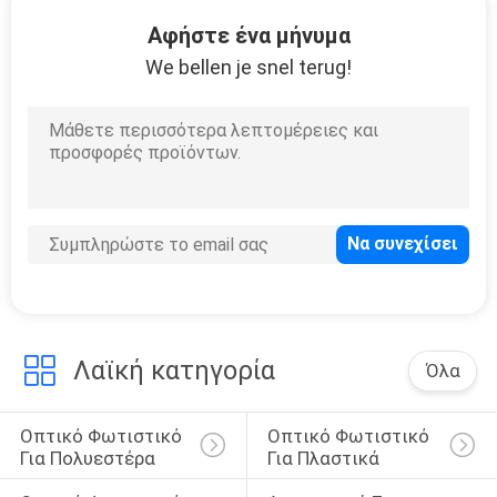
ΕΡΓΟΣΤΑΣΊΟΥ
Αφήστε ένα μήνυμα
We bellen je snel terug!
ΈΛΕΓΧΟΣ
ΠΟΙΌΤΗΤΑΣ
ΖΗΤΉΣΤΕ
ΜΙΑ
ΠΡΟΣΦΟΡΆ
SITEMAP
Λαϊκή κατηγορία
Όλα
PRIVACY
Οπτικό Φωτιστικό 
Οπτικό Φωτιστικό 
POLICY
Για Πολυεστέρα
Για Πλαστικά