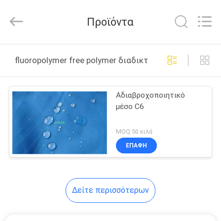
2026
AIYLON
COMPANY
Προϊόντα
LIMITED.
All
Rights
Reserved.
ΣΠΊΤΙ
fluoropolymer free polymer διαδικτυακή κατασκευή
ΠΡΟΪΌΝΤΑ
Αδιαβροχοποιητικό
μέσο C6
ΒΊΝΤΕΟ
MOQ:50 κιλά
ΣΧΕΤΙΚΆ
ΕΠΑΦΉ
ΜΕ
ΕΜΆΣ
Δείτε περισσότερων
ΕΠΙΣΚΕΨΉ