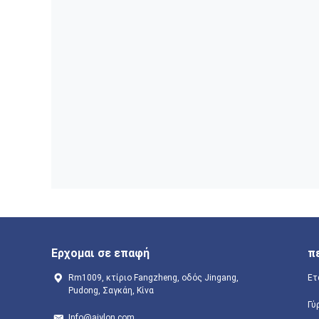
Ερχομαι σε επαφή
π
Rm1009, κτίριο Fangzheng, οδός Jingang,
Ετ
Pudong, Σαγκάη, Κίνα
Γύ
Info@aiylon.com