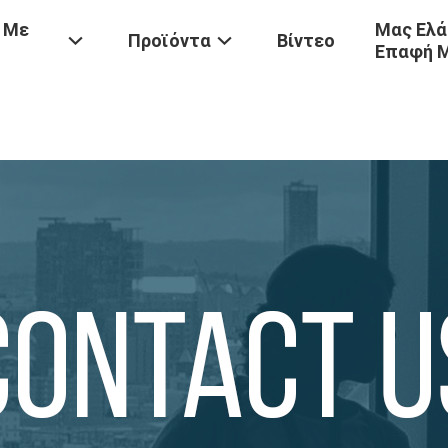
 Με
Μας Ελά
Προϊόντα
Βίντεο
Επαφή 