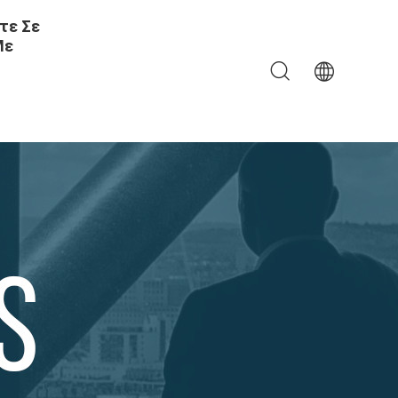
τε Σε
Με