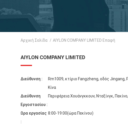
Αρχική Σελίδα
/
AIYLON COMPANY LIMITED Επαφή
AIYLON COMPANY LIMITED
Διεύθυνση :
Rm1009, κτίριο Fangzheng, οδός Jingang, 
Κίνα
Διεύθυνση
Περιφέρεια Χουάνγκκουν, Νταξίνγκ, Πεκίνο,
Εργοστασίου :
Ωρα εργασίας
8:00-19:00(ώρα Πεκίνου)
: