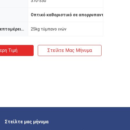
370-530
Οπτικό καθαριστικό σε απορρυπαντικά πλυντηρ
Συσκευασία λεπτομέρειες
25kg τύμπανο ινών
ερη Τιμή
Στείλτε Μας Μήνυμα
Στείλτε μας μήνυμα