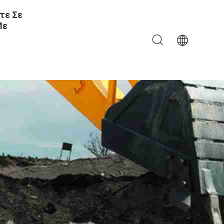
τε Σε
Με