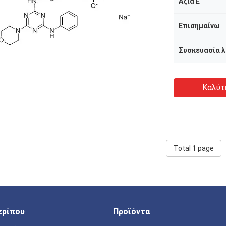
Αξία Ε
Επισημαίνω
Καλύτ
Total 1 page
ερίπου
Προϊόντα