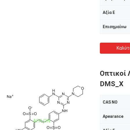
Αξία Ε
Επισημαίνω
Καλύτ
Οπτικοί 
DMS_X
CAS NO
Apearance