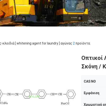
ς-κλειδιά [ whitening agent for laundry ] αγώνας
2
προϊόντα.
Οπτικοί 
Σκόνη / 
CAS NO
Εμφάνιση
Χρωματική α