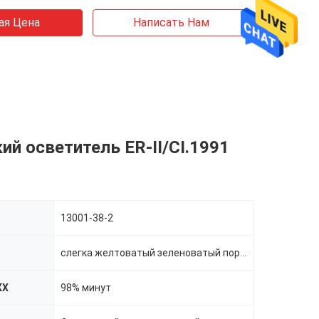
ая Цена
Написать Нам
ий осветитель ER-II/CI.1991
13001-38-2
слегка желтоватый зеленоватый порошок
ЖХ
98% минут