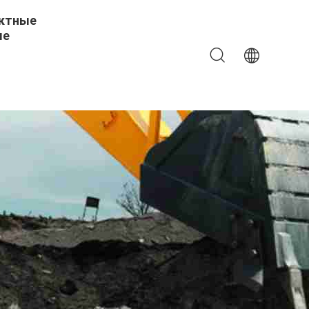
ктные
ые