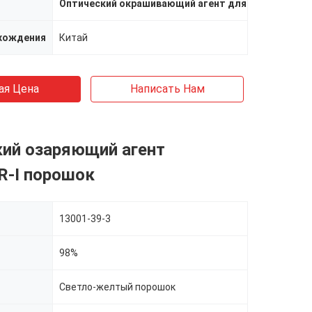
Оптический окрашивающий агент для полиэстера
,
хождения
Китай
ая Цена
Написать Нам
кий озаряющий агент
ER-I порошок
13001-39-3
98%
Светло-желтый порошок