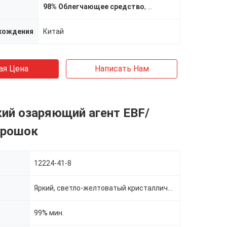
98% Облегчающее средство
,
98% Флуоресцентные
хождения
Китай
ая Цена
Написать Нам
ий озаряющий агент EBF/
орошок
12224-41-8
Яркий, светло-желтоватый кристаллический порошок.
99% мин.