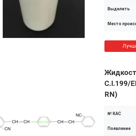
Выделить
Место проис
Лучш
Жидкост
C.I.199/E
RN)
№ КАС
Появление