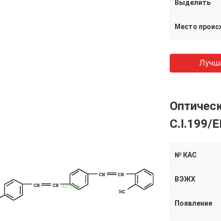
Выделить
Место проис
Лучш
Оптичес
C.I.199/
№ КАС
ВЭЖХ
Появление