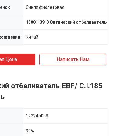
енок
Синяя фиолетовая
13001-39-3 Оптический отбеливатель
,
Оптический 
хождения
Китай
ая Цена
Написать Нам
ий отбеливатель EBF/ C.I.185
ть
12224-41-8
99%