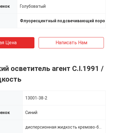
енок
Голубоватый
Флуоресцентный подсвечивающий порошок
,
Жидкий 
ая Цена
Написать Нам
ий осветитель агент C.I.1991 /
дкость
13001-38-2
енок
Синий
дисперсионная жидкость кремово-белого или бледно-желтого цвета