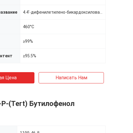
название
4.4'-дифенилетилено-бикардоксиловая кислота
460°C
≥99%
нтент
≥95.5%
ая Цена
Написать Нам
P-(Tert) Бутилофенол