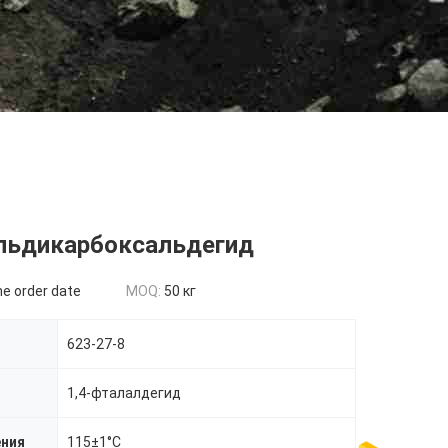
льдикарбоксальдегид
he order date
MOQ:
50 кг
623-27-8
1,4-фталалдегид
ения
115±1°C