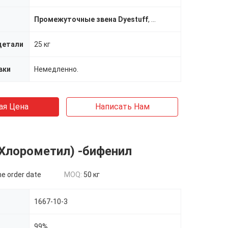
Промежуточные звена Dyestuff
,
Терефтальдикарбок
детали
25 кг
вки
Немедленно.
ая Цена
Написать Нам
((Хлорометил) -бифенил
he order date
MOQ:
50 кг
1667-10-3
99%