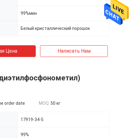
99%мин
Белый кристаллический порошок
ая Цена
Написать Нам
((диэтилфосфонометил)
he order date
MOQ:
50 кг
17919-34-5
99%