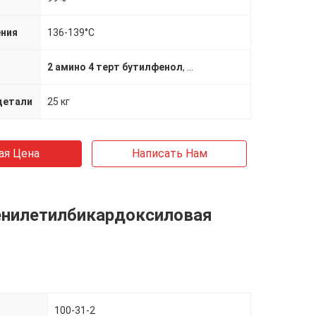
ения
136-139°С
2 амино 4 терт бутилфенол
,
Терефтальдикарбоксаль
детали
25 кг
ая Цена
Написать Нам
фенилетилбикардоксиловая
100-31-2