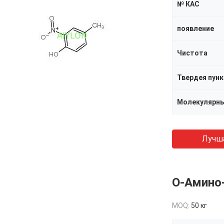
№ КАС
появление
Чистота
Твердея пун
Молекулярны
Лучш
О-Амино
MOQ:
50 кг