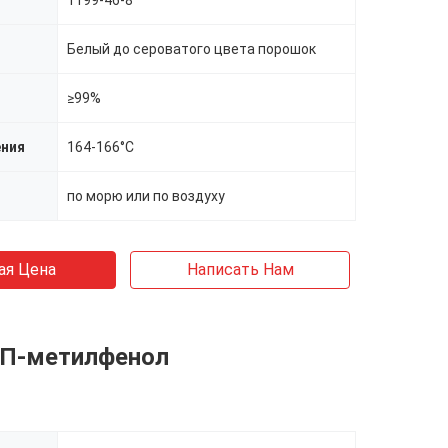
1199-46-8
Белый до сероватого цвета порошок
≥99%
ения
164-166°C
по морю или по воздуху
ая Цена
Написать Нам
-П-метилфенол