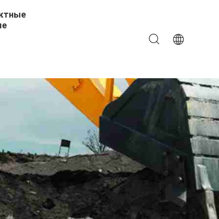
ктные
ые