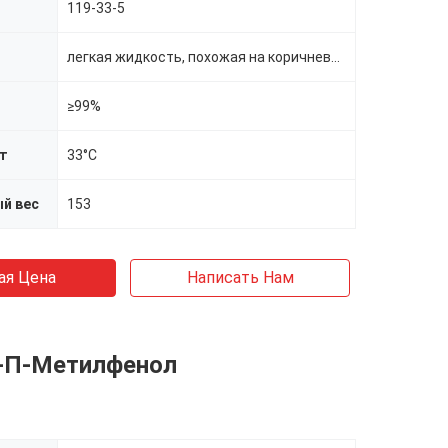
119-33-5
легкая жидкость, похожая на коричневое масло
≥99%
кт
33°С
й вес
153
ая Цена
Написать Нам
-П-Метилфенол