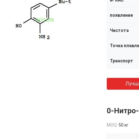
№ КАС
появление
Чистота
Точка плавл
Транспорт
Лучш
0-Нитро
MOQ:
50 кг