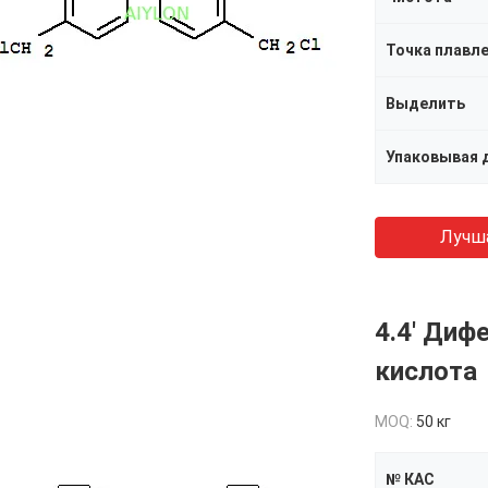
Точка плавл
Выделить
Упаковывая 
Лучш
4.4' Ди
кислота
MOQ:
50 кг
№ КАС