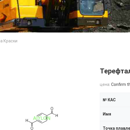
а Краски
Терефта
цена:
Confirm t
№ КАС
Имя
Точка плавл