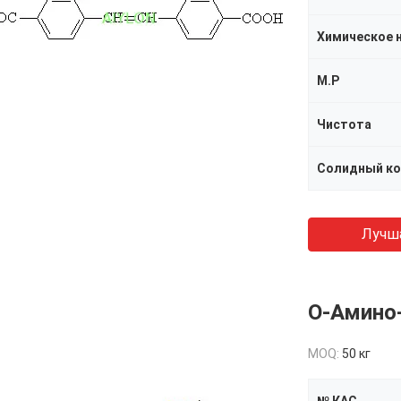
Химическое 
M.P
Чистота
Солидный ко
Лучш
O-Амино-
MOQ:
50 кг