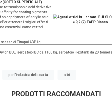
to
(COTTO SUPERFICIALE)
e tetrasulphonic acid derivative
 affinity for coating pigments
 on copolymers of acrylic acid
SLO
Per ottenere i migliori effetti
= 9,2 (2) TAPPI
Bianco
ono essenziali come vettori.
o stesso di Tinopal ABP liq.
 Aiylon BUL, serbatoio IBC da 1100 kg, serbatoio Flexitank da 20 tonnell
per l'industria della carta
altri
PRODOTTI RACCOMANDATI