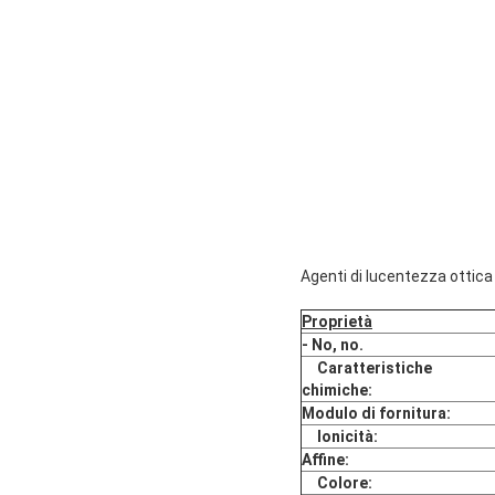
Agenti di lucentezza ottica
Proprietà
- No, no.
Caratteristiche
chimiche
:
Modulo di fornitura:
Ionicità
:
Affine:
Colore
: