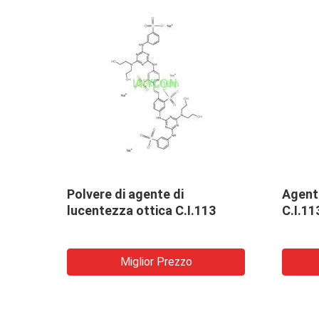
ottici brillantanti BA/
Agenti ottici brillantant
 per l'industria cartaria
Miglior Prezzo
Miglior Prezzo