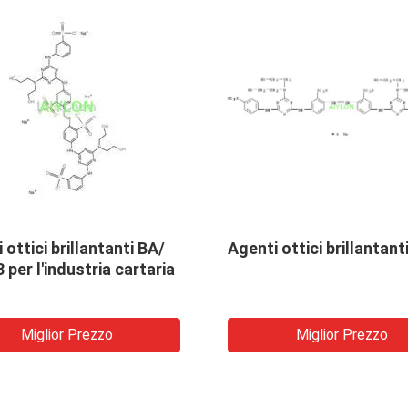
i BUL
Polve
lucen