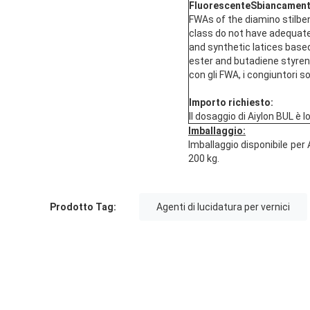
Fluorescente
Sbiancamen
FWAs of the diamino stilben
class do not have adequate
and synthetic latices based
ester and butadiene styrene
con gli FWA, i congiuntori s
Importo richiesto:
Il dosaggio di Aiylon BUL è l
Imballaggio
:
Imballaggio disponibile per
200 kg.
Prodotto Tag:
Agenti di lucidatura per vernici