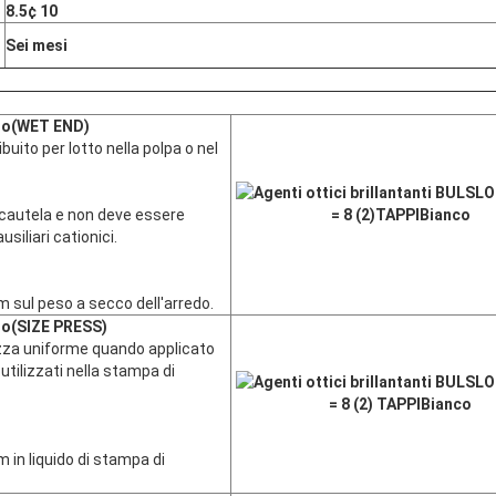
8
.5
¢ 10
Sei mesi
to
(WET END)
buito per lotto nella polpa o nel
SLO
cautela e non deve essere
= 8 (2)TAPPI
Bianco
siliari cationici.
 sul peso a secco dell'arredo.
to
(SIZE PRESS)
zza uniforme quando applicato
utilizzati nella stampa di
SLO
= 8 (2) TAPPI
Bianco
 in liquido di stampa di