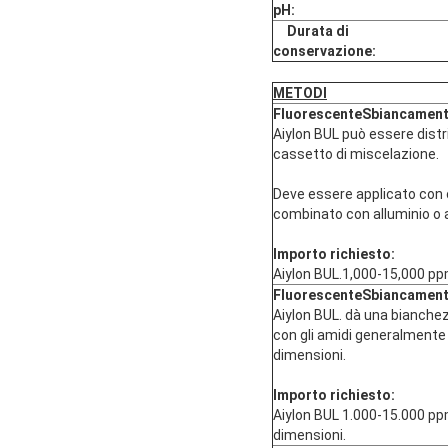
pH:
Durata di
conservazione
:
METODI
Fluorescente
Sbiancamen
Aiylon BUL può essere distri
cassetto di miscelazione.
Deve essere applicato con 
combinato con alluminio o au
Importo richiesto:
Aiylon BUL.1,000-15,000 ppm
Fluorescente
Sbiancamen
Aiylon BUL. dà una bianche
con gli amidi generalmente 
dimensioni.
Importo richiesto:
Aiylon BUL 1.000-15.000 ppm
dimensioni.