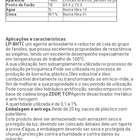
Aparência
- Não.
Cristais Brancos, pérolas ou pó
Ponto de fusão
°C
69.0 ¢ 70.0
Água
%
Numa libra.10
Cinza
WT%
Numa libra.01
PRIVACY
POLICY
Aplicações e características
:
LP-BHT
É um agente antioxidante e reductor de cola do grupo
do fenóleo, que possui excelentes propriedades de resistência
ao oxigénio, tendo um excelente desempenho especialmente
em temperaturas de trabalho de 100°C.
A sua utilização tem sidoamplamente utilizada no processo de
produção petroquímica.Pode ser utilizada no processo de
produção de borracha, plástico,Óleo industrial e óleo
combustível diretamente ou transformando-se em licor-mãe, a
fim de melhorar a sua propriedade e o seu período de utilização.
Pode concoar óleo hidráulico antifricção, sendocomposto com
base de cadeia longa.
ZDDP, TCP
Agente desactivador metálico
e anti-ferrugem.
A quantidade utilizada é de 0,1 a 1%.
Embalagem e entrega.
Rede de 25 kg, sacos de plástico com
polietileno.
Este produto deve ser armazenado num armazém seco e
protegido da luz, devendo ser colocado debaixo dele um tapete
à prova d'água, a embalagem devendo ser seca e protegida da
chuva,A protecção contra a humidade e contra danos ou
poluição.