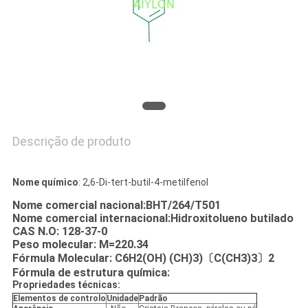
À
FÁBRICA
CONTROLE
DE
QUALIDADE
Descrição de produto
SOLICITE
Nome químico
: 2,6-Di-tert-butil-4-metilfenol
UM
Nome comercial nacional
:
BHT/264/T501
ORÇAMENTO
Nome comercial internacional:
Hidroxitolueno butilado
CAS N.O: 128-37-0
Peso molecular: M=220.34
MAPA
Fórmula Molecular:
C
6
H
2
(
O
H) (CH)
3
)
〔
C(CH
3
)
3
〕
2
Fórmula de estrutura química:
DO
Propriedades técnicas:
Elementos de controlo
Unidade
Padrão
SITE