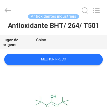
2026
AIYLON
COMPANY
LIMITED.
All
Antioxidantes industriais
Rights
Reserved.
Antioxidante BHT/ 264/ T501
PARA
CASA
Lugar de
China
origem:
PRODUTOS
MELHOR PREÇO
VÍDEOS
SOBRE
NÓS
VISITA