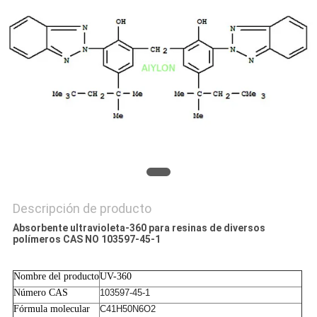
RECORRIDO
POR
LA
FÁBRICA
CONTROL
DE
CALIDAD
Descripción de producto
SOLICITAR
Absorbente ultravioleta-360 para resinas de diversos
polímeros CAS NO 103597-45-1
UNA
CITA
Nombre del producto
UV-360
Número CAS
103597-45-1
MAPA
Fórmula molecular
C41H50N6O2