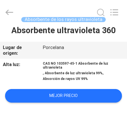
2026
AIYLON
COMPANY
LIMITED.
All
Absorbente de los rayos ultravioleta
Rights
Reserved.
Absorbente ultravioleta 360
EN
CASA
Lugar de
Porcelana
origen:
PRODUCTOS
Alta luz:
CAS NO 103597-45-1 Absorbente de luz
ultravioleta
,
,
LOS
Absorbente de luz ultravioleta 99%
Absorción de rayos UV 99%
VÍDEOS
MEJOR PRECIO
SOBRE
NOSOTROS