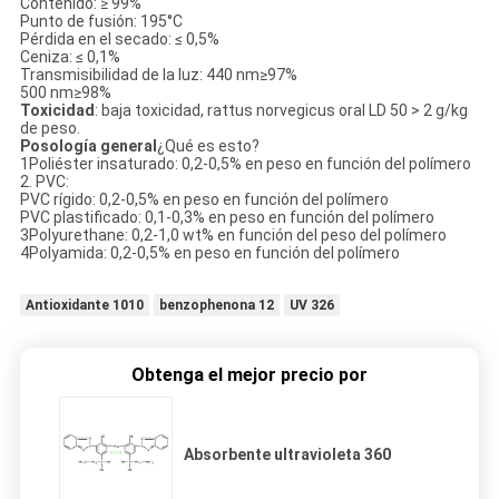
Contenido: ≥ 99%
Punto de fusión: 195°C
Pérdida en el secado: ≤ 0,5%
Ceniza: ≤ 0,1%
Transmisibilidad de la luz: 440 nm≥97%
500 nm≥98%
Toxicidad
: baja toxicidad, rattus norvegicus oral LD 50 > 2 g/kg
de peso.
Posología general
¿Qué es esto?
1Poliéster insaturado: 0,2-0,5% en peso en función del polímero
2. PVC:
PVC rígido: 0,2-0,5% en peso en función del polímero
PVC plastificado: 0,1-0,3% en peso en función del polímero
3Polyurethane: 0,2-1,0 wt% en función del peso del polímero
4Polyamida: 0,2-0,5% en peso en función del polímero
Antioxidante 1010
benzophenona 12
UV 326
Obtenga el mejor precio por
Absorbente ultravioleta 360