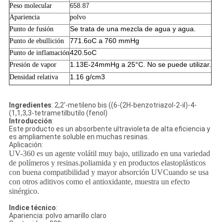
Peso molecular
658.87
DEL
Apariencia
polvo
SITIO
Se trata de una mezcla de agua y agua.
Punto de fusión
771.6oC a 760 mmHg
Punto de ebullición
420.5oC
Punto de inflamación
PRIVACY
1.13E-24mmHg a 25°C. No se puede utilizar.
Presión de vapor
POLICY
1.16 g/cm3
Densidad relativa
Ingredientes
: 2,2'-metileno bis ((6-(2H-benzotriazol-2-il)-4-
(1,1,3,3-tetrametilbutilo (fenol)
Introducción
:
Este producto es un absorbente ultravioleta de alta eficiencia y
es ampliamente soluble en muchas resinas.
Aplicación:
UV-360 es un agente volátil muy bajo, utilizado en una variedad
de polímeros y resinas.poliamida y en productos elastoplásticos
con buena compatibilidad y mayor absorción UVCuando se usa
con otros aditivos como el antioxidante, muestra un efecto
sinérgico.
Indice técnico
:
Apariencia: polvo amarillo claro