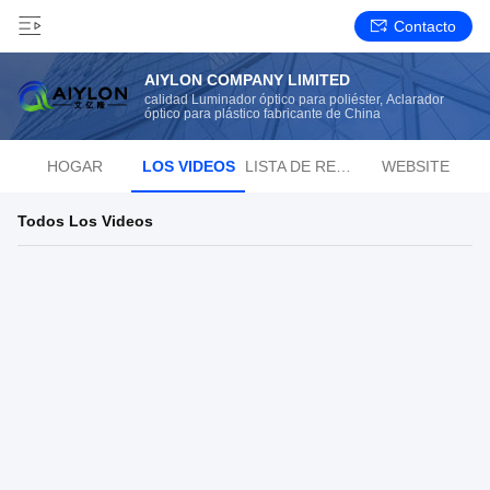
Contacto
AIYLON COMPANY LIMITED
calidad Luminador óptico para poliéster, Aclarador
óptico para plástico fabricante de China
HOGAR
LOS VIDEOS
LISTA DE REPRODUCCIÓN
WEBSITE
Todos Los Videos